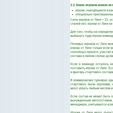
2.3. Каких игроков можно ис
игроки, находящиеся в р
специально приглашенные 
Сила игроков от Лиги = 15, 
стилей нет, игроки от Лиги 
Для того, чтобы на определе
выбирать туда игрока команд
Полевых игроков от Лиги мо
игрока от Лиги только если 
способных принять участие в
состава в любом случае долж
Если в команде осталось н
поставить игрока от Лиги. Ес
и вратарь стартового состава
В коммерческих турнирах еди
стартового были игроками,
могут играть любым числом иг
Если состав не может быть 
вынужденным автосоставом, 
менеджера, учитывается в р
Игроки от Лиги могут попас