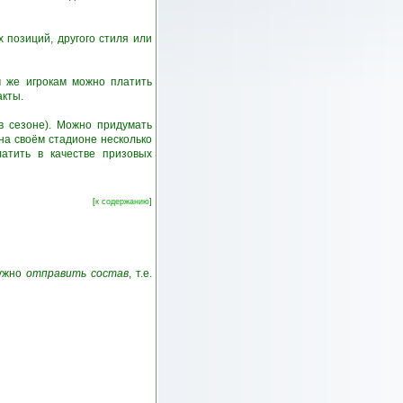
 позиций, другого стиля или
м же игрокам можно платить
акты.
в сезоне). Можно придумать
 на своём стадионе несколько
атить в качестве призовых
[
к содержанию
]
нужно
отправить состав
, т.е.