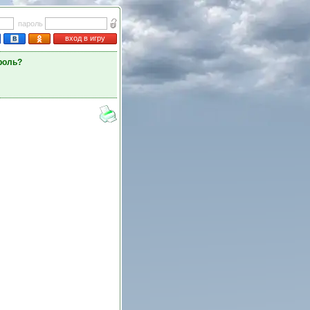
пароль
вход в игру
роль?