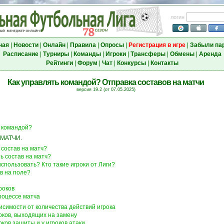
логин
ная
|
Новости
|
Онлайн
|
Правила
|
Опросы
|
Регистрация в игре
|
Забыли па
Расписание
|
Турниры
|
Команды
|
Игроки
|
Трансферы
|
Обмены
|
Аренда
Рейтинги
|
Форум
|
Чат
|
Конкурсы
|
Контакты
Как управлять командой? Отправка составов на матчи
версия 19.2 (от 07.05.2025)
ь командой?
 МАТЧИ.
 состав на матч?
ть состав на матч?
использовать? Кто такие игроки от Лиги?
ов на поле?
роков
процессе матча
ависимости от количества действий игрока
гроков, выходящих на замену
гроков защиты и у игроков атаки