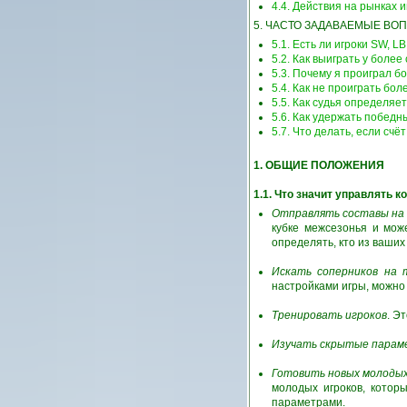
4.4. Действия на рынках и
5. ЧАСТО ЗАДАВАЕМЫЕ ВО
5.1. Есть ли игроки SW, L
5.2. Как выиграть у более
5.3. Почему я проиграл б
5.4. Как не проиграть бо
5.5. Как судья определяет
5.6. Как удержать победн
5.7. Что делать, если счё
1. ОБЩИЕ ПОЛОЖЕНИЯ
1.1. Что значит управлять 
Отправлять составы на 
кубке межсезонья и може
определять, кто из ваших
Искать соперников на 
настройками игры, можно
Тренировать игроков
. Э
Изучать скрытые парам
Готовить новых молодых
молодых игроков, котор
параметрами.