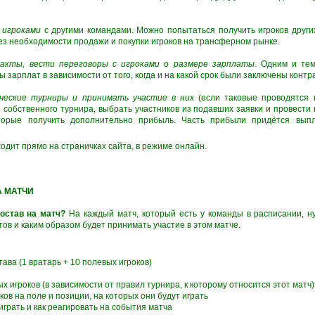
 игроками
с другими командами. Можно попытаться получить игроков других
ез необходимости продажи и покупки игроков на трансферном рынке.
акты, вести переговоры с игроками о размере зарплаты
. Одним и те
зарплат в зависимости от того, когда и на какой срок были заключены контр
ческие турниры и принимать участие в них
(если таковые проводятся 
о собственного турнира, выбрать участников из подавших заявки и провести
оторые получить дополнительно прибыль. Часть прибыли придётся выпл
дит прямо на страничках сайта, в режиме онлайн.
А МАТЧИ
состав на матч?
На каждый матч, который есть у команды в расписании, 
тов и каким образом будет принимать участие в этом матче.
тава (1 вратарь + 10 полевых игроков)
х игроков (в зависимости от правил турнира, к которому относится этот матч)
ов на поле и позиции, на которых они будут играть
 играть и как реагировать на события матча