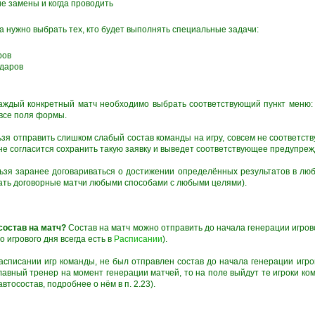
ие замены и когда проводить
ва нужно выбрать тех, кто будет выполнять специальные задачи:
ров
даров
аждый конкретный матч необходимо выбрать соответствующий пункт меню: 
все поля формы.
ьзя отправить слишком слабый состав команды на игру, совсем не соответст
не согласится сохранить такую заявку и выведет соответствующее предупреж
ьзя заранее договариваться о достижении определённых результатов в л
вать договорные матчи любыми способами с любыми целями).
 состав на матч?
Состав на матч можно отправить до начала генерации игров
 игрового дня всегда есть в
Расписании
).
асписании игр команды, не был отправлен состав до начала генерации игро
лавный тренер на момент генерации матчей, то на поле выйдут те игроки к
тосостав, подробнее о нём в п. 2.23).