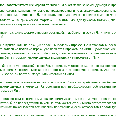
пользовать? Кто такие игроки от Лиги?
В любом матче за команду могут сыгра
асположении команды, которые не травмированы и не дисквалифицированы в
на этот матч игроки от Лиги в ограниченном количестве, если в команде мал
усталость = 0%, физическая форма = 100% (или 94% для кубковых матчей), с
не влияют на сыгранность и взаимопонимание.
нную позицию в форме отправки состава был добавлен игрок от Лиги, нужно э
ы).
жно приглашать на позиции запасных полевых игроков. Но в стартовый сост
все запасные полевые игроки уже являются игроками от Лиги. Суммарное чи
 матче, и полевых игроков от Лиги не должно превышать 20, но не менее пят
ны быть игроками, находящимися в команде, а не игроками от Лиги!
е более двух вратарей, способных принять участие в матче, то на позиц
ли в команде осталось не более одного вратаря, способного принять участие 
, и запасной вратарь могут быть игроками от Лиги.
нственное ограничение на число игроков от Лиги - это требование, чтобы н
 находящимися в команде. Автосоставы при необходимости соблюдения пр
роков от Лиги.
отправлен с одновременным соблюдением указанных в этом пукнте правил тр
который по последствиям ничем не отличается от обычного автосостава: за
ейтингах, наказывается техническим поражением, если автосоставы в этом т
ть в стартовый состав только при условии, что все запасные полевые и