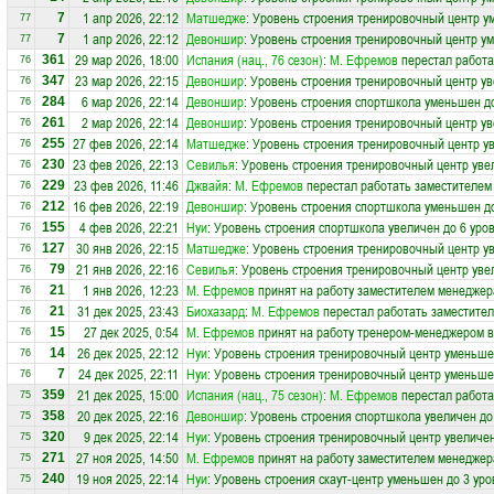
1 апр 2026, 22:12
Матшедже
: Уровень строения тренировочный центр у
7
77
1 апр 2026, 22:12
Девоншир
: Уровень строения тренировочный центр у
7
77
29 мар 2026, 18:00
Испания (нац., 76 сезон)
:
М. Ефремов
перестал работа
361
76
23 мар 2026, 22:15
Девоншир
: Уровень строения тренировочный центр ув
347
76
6 мар 2026, 22:14
Девоншир
: Уровень строения спортшкола уменьшен д
284
76
2 мар 2026, 22:14
Девоншир
: Уровень строения тренировочный центр ув
261
76
27 фев 2026, 22:14
Матшедже
: Уровень строения тренировочный центр у
255
76
23 фев 2026, 22:13
Севилья
: Уровень строения тренировочный центр уве
230
76
23 фев 2026, 11:46
Джвайя
:
М. Ефремов
перестал работать заместителем 
229
76
16 фев 2026, 22:19
Девоншир
: Уровень строения спортшкола уменьшен д
212
76
4 фев 2026, 22:21
Нуи
: Уровень строения спортшкола увеличен до 6 уро
155
76
30 янв 2026, 22:15
Матшедже
: Уровень строения тренировочный центр у
127
76
21 янв 2026, 22:16
Севилья
: Уровень строения тренировочный центр уве
79
76
1 янв 2026, 12:23
М. Ефремов
принят на работу заместителем менеджер
21
76
31 дек 2025, 23:43
Биохазард
:
М. Ефремов
перестал работать заместител
21
76
27 дек 2025, 0:54
М. Ефремов
принят на работу тренером-менеджером 
15
76
26 дек 2025, 22:12
Нуи
: Уровень строения тренировочный центр уменьше
14
76
24 дек 2025, 22:11
Нуи
: Уровень строения тренировочный центр уменьше
7
76
21 дек 2025, 15:00
Испания (нац., 75 сезон)
:
М. Ефремов
перестал работа
359
75
20 дек 2025, 22:16
Девоншир
: Уровень строения спортшкола увеличен до
358
75
9 дек 2025, 22:14
Нуи
: Уровень строения тренировочный центр увеличен
320
75
27 ноя 2025, 14:50
М. Ефремов
принят на работу заместителем менеджер
271
75
19 ноя 2025, 22:14
Нуи
: Уровень строения скаут-центр уменьшен до 3 уро
240
75