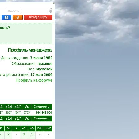
пароль
вход в игру
роль?
Профиль менеджера
День рождения:
3 июня 1982
Образование:
высшее
Пол:
мужской
ата регистрации:
17 мая 2006
Профиль на форуме
11
s14
s17
Vs
Стоимость
17
3607
4047
2795
984 349 000
11
s14
s17
Vs
Стоимость
ПC
Пo
А
×C
×O
Г×Н
Н×Г
-
2
-
3
1
-
-