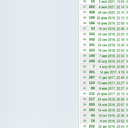
2 июл 2021, 13:03
К
15
58
4 июн 2021, 22:14
К
282
57
26 сен 2020, 22:10
К
358
54
20 фев 2019, 23:13
К
199
48
18 фев 2019, 22:09
К
186
48
15 окт 2018, 22:46
А
33
47
23 сен 2018, 22:20
К
342
46
23 сен 2018, 22:18
К
342
46
23 сен 2018, 13:35
К
341
46
19 сен 2018, 22:52
К
323
46
7 мая 2018, 22:34
К
140
45
30 апр 2018, 23:27
К
100
45
4 апр 2018, 22:58
А
7
45
14 дек 2017, 9:19
К
301
43
11 дек 2017, 22:40
К
287
43
12 мая 2017, 23:27
К
124
41
8 мая 2017, 22:27
К
99
41
24 фев 2017, 22:15
К
211
40
24 ноя 2016, 20:26
К
217
39
18 ноя 2016, 22:57
К
205
39
16 ноя 2016, 22:32
К
193
39
19 окт 2016, 22:35
К
44
39
9 окт 2016, 23:52
К
19
39
25 авг 2016, 23:43
К
202
38