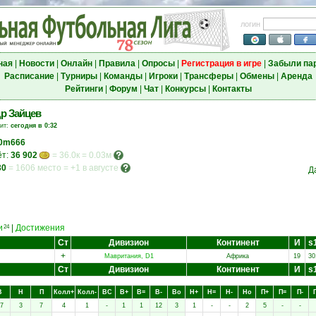
логин
ная
|
Новости
|
Онлайн
|
Правила
|
Опросы
|
Регистрация в игре
|
Забыли па
Расписание
|
Турниры
|
Команды
|
Игроки
|
Трансферы
|
Обмены
|
Аренда
Рейтинги
|
Форум
|
Чат
|
Конкурсы
|
Контакты
р Зайцев
зит:
сегодня в 0:32
0m666
ёт:
36 902
= 36.0к = 0.03м
30
=
1606 место
=
+1 в августе
Д
и
|
Достижения
24
Ст
Дивизион
Континент
И
s
+
Мавритания, D1
Африка
19
30
Ст
Дивизион
Континент
И
s
В
Н
П
Колл+
Колл-
ВC
В+
В=
В-
Вo
Н+
Н=
Н-
Нo
П+
П=
П-
7
3
7
4
1
-
1
1
12
3
1
-
-
2
5
-
-