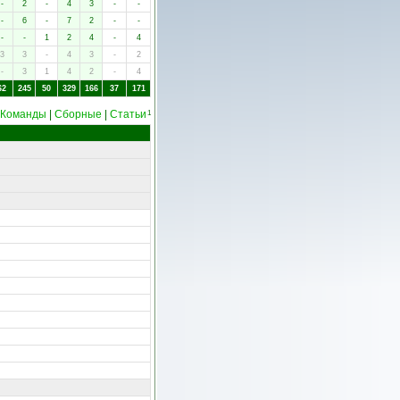
-
2
-
4
3
-
-
-
6
-
7
2
-
-
-
-
1
2
4
-
4
3
3
-
4
3
-
2
-
3
1
4
2
-
4
62
245
50
329
166
37
171
Команды
|
Сборные
|
Статьи
1