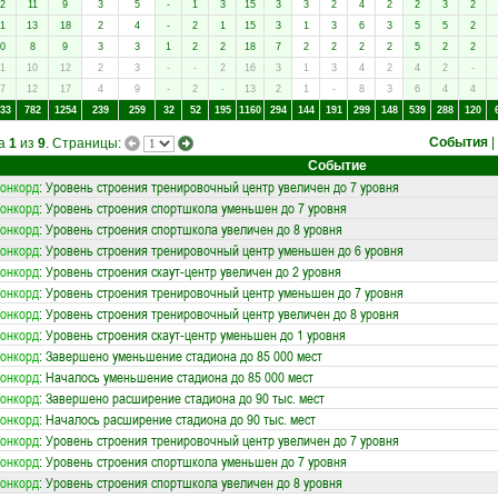
2
11
9
3
5
-
1
3
15
3
3
2
4
2
2
3
2
1
13
18
2
4
-
2
1
15
3
1
3
6
3
5
5
2
0
8
9
3
3
1
2
2
18
7
2
2
2
2
5
2
2
1
10
12
2
3
-
-
2
16
3
1
3
4
2
4
2
-
7
12
17
4
9
-
2
-
13
2
1
-
8
3
6
4
4
33
782
1254
239
259
32
52
195
1160
294
144
191
299
148
539
288
120
События
|
ца
1
из
9
. Страницы:
Событие
онкорд
: Уровень строения тренировочный центр увеличен до 7 уровня
онкорд
: Уровень строения спортшкола уменьшен до 7 уровня
онкорд
: Уровень строения спортшкола увеличен до 8 уровня
онкорд
: Уровень строения тренировочный центр уменьшен до 6 уровня
онкорд
: Уровень строения скаут-центр увеличен до 2 уровня
онкорд
: Уровень строения тренировочный центр уменьшен до 7 уровня
онкорд
: Уровень строения тренировочный центр увеличен до 8 уровня
онкорд
: Уровень строения скаут-центр уменьшен до 1 уровня
онкорд
: Завершено уменьшение стадиона до 85 000 мест
онкорд
: Началось уменьшение стадиона до 85 000 мест
онкорд
: Завершено расширение стадиона до 90 тыс. мест
онкорд
: Началось расширение стадиона до 90 тыс. мест
онкорд
: Уровень строения тренировочный центр увеличен до 7 уровня
онкорд
: Уровень строения спортшкола уменьшен до 7 уровня
онкорд
: Уровень строения спортшкола увеличен до 8 уровня