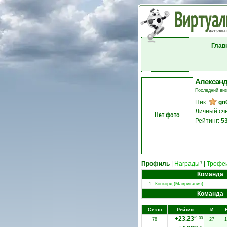
Глав
Александ
Последний ви
Ник:
gn
Личный сч
Нет фото
Рейтинг:
5
Профиль
|
Награды
|
Трофе
7
Команда
1.
Конкорд (Мавритания)
Команда
Сезон
Рейтинг
И
+23.23
*1.00
78
27
1