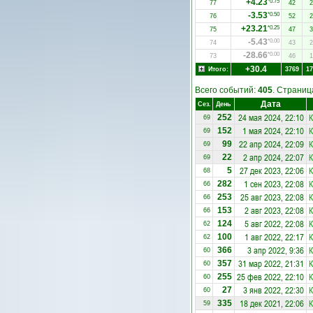
+4.23
*0.75
77
42
2
-3.53
*0.50
76
52
2
+23.21
*0.25
75
47
3
-5.43
*0.00
74
43
2
-28.66
*0.00
73
46
1
+30.4
Итого:
3769
17
Всего событий:
405
. Страни
Дата
Сез.
День
24 мая 2024, 22:10
К
252
69
1 мая 2024, 22:10
К
152
69
22 апр 2024, 22:09
К
99
69
2 апр 2024, 22:07
К
22
69
27 дек 2023, 22:06
К
5
68
1 сен 2023, 22:08
К
282
66
25 авг 2023, 22:08
К
253
66
2 авг 2023, 22:08
К
153
66
5 авг 2022, 22:08
К
124
62
1 авг 2022, 22:17
К
100
62
3 апр 2022, 9:36
К
366
60
31 мар 2022, 21:31
К
357
60
25 фев 2022, 22:10
К
255
60
3 янв 2022, 22:30
К
27
60
18 дек 2021, 22:06
К
335
59