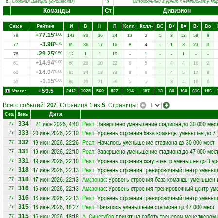
з
6.
Сборная Швеции (юношеская)
Отборочный турнир к чемпионату ми
Команды
Ст
Дивизион
Сезон
Рейтинг
И
В
Н
П
Колл+
Колл-
ВC
В+
В=
В-
Вo
+77.15
*1.00
78
143
83
36
24
13
2
1
3
13
58
8
-3.98
*0.75
77
69
36
17
16
8
4
-
1
3
23
9
-29.25
*0.50
76
12
1
1
10
-
1
-
-
1
-
-
+14.94
*0.00
61
60
28
10
22
8
5
-
4
4
18
2
+14.04
*0.00
60
85
34
18
33
8
9
-
4
5
17
8
-1.15
*0.00
59
86
29
21
36
5
5
-
3
4
16
6
+59.5
Итого:
2412
1025
560
827
214
187
13
80
160
616
156
Всего событий:
207
. Страница
1
из
5
. Страницы:
Дата
Сез.
День
21 июн 2026, 4:40
Реал
: Завершено уменьшение стадиона до 30 000 мес
334
77
20 июн 2026, 22:10
Реал
: Уровень строения база команды уменьшен до 7 
333
77
19 июн 2026, 22:26
Реал
: Началось уменьшение стадиона до 30 000 мест
332
77
19 июн 2026, 22:10
Реал
: Завершено уменьшение стадиона до 47 000 мес
331
77
19 июн 2026, 22:10
Реал
: Уровень строения скаут-центр уменьшен до 3 у
331
77
17 июн 2026, 22:13
Реал
: Уровень строения тренировочный центр уменьш
318
77
17 июн 2026, 22:13
Амазонас
: Уровень строения база команды уменьшен 
318
77
16 июн 2026, 22:13
Амазонас
: Уровень строения тренировочный центр ум
316
77
16 июн 2026, 22:13
Реал
: Уровень строения тренировочный центр уменьш
316
77
16 июн 2026, 18:27
Реал
: Началось уменьшение стадиона до 47 000 мест
315
77
16 июн 2026, 18:18
А. Синегубов
принят на работу тренером-менеджером 
315
77