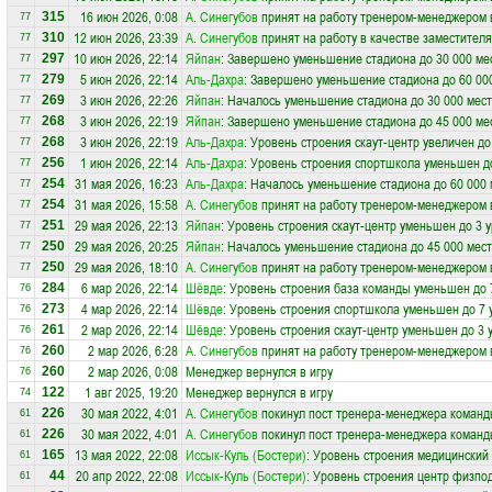
16 июн 2026, 0:08
А. Синегубов
принят на работу тренером-менеджером 
315
77
12 июн 2026, 23:39
А. Синегубов
принят на работу в качестве заместител
310
77
10 июн 2026, 22:14
Яйпан
: Завершено уменьшение стадиона до 30 000 ме
297
77
5 июн 2026, 22:14
Аль-Дахра
: Завершено уменьшение стадиона до 60 00
279
77
3 июн 2026, 22:26
Яйпан
: Началось уменьшение стадиона до 30 000 мест
269
77
3 июн 2026, 22:19
Яйпан
: Завершено уменьшение стадиона до 45 000 ме
268
77
3 июн 2026, 22:19
Аль-Дахра
: Уровень строения скаут-центр увеличен до
268
77
1 июн 2026, 22:14
Аль-Дахра
: Уровень строения спортшкола уменьшен д
256
77
31 мая 2026, 16:23
Аль-Дахра
: Началось уменьшение стадиона до 60 000 
254
77
31 мая 2026, 15:58
А. Синегубов
принят на работу тренером-менеджером 
254
77
29 мая 2026, 22:13
Яйпан
: Уровень строения скаут-центр уменьшен до 3 
251
77
29 мая 2026, 20:25
Яйпан
: Началось уменьшение стадиона до 45 000 мест
250
77
29 мая 2026, 18:10
А. Синегубов
принят на работу тренером-менеджером 
250
77
6 мар 2026, 22:14
Шёвде
: Уровень строения база команды уменьшен до 
284
76
4 мар 2026, 22:14
Шёвде
: Уровень строения спортшкола уменьшен до 7 
273
76
2 мар 2026, 22:14
Шёвде
: Уровень строения скаут-центр уменьшен до 3 
261
76
2 мар 2026, 6:28
А. Синегубов
принят на работу тренером-менеджером 
260
76
2 мар 2026, 0:08
Менеджер вернулся в игру
260
76
1 авг 2025, 19:20
Менеджер вернулся в игру
122
74
30 мая 2022, 4:01
А. Синегубов
покинул пост тренера-менеджера коман
226
61
30 мая 2022, 4:01
А. Синегубов
покинул пост тренера-менеджера коман
226
61
13 мая 2022, 22:08
Иссык-Куль (Бостери)
: Уровень строения медицинский 
165
61
20 апр 2022, 22:08
Иссык-Куль (Бостери)
: Уровень строения центр физпод
44
61