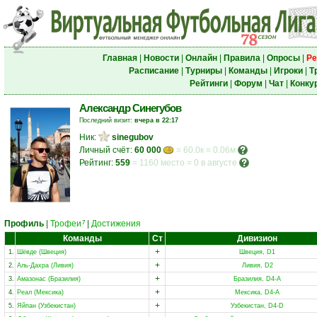
Главная
|
Новости
|
Онлайн
|
Правила
|
Опросы
|
Ре
Расписание
|
Турниры
|
Команды
|
Игроки
|
Т
Рейтинги
|
Форум
|
Чат
|
Конку
Александр Синегубов
Последний визит:
вчера в 22:17
Ник:
sinegubov
Личный счёт:
60 000
= 60.0к = 0.06м
Рейтинг:
559
=
1160 место
=
0 в августе
Профиль
|
Трофеи
|
Достижения
7
Команды
Ст
Дивизион
+
1.
Шёвде (Швеция)
Швеция, D1
+
2.
Аль-Дахра (Ливия)
Ливия, D2
+
3.
Амазонас (Бразилия)
Бразилия, D4-A
+
4.
Реал (Мексика)
Мексика, D4-A
+
5.
Яйпан (Узбекистан)
Узбекистан, D4-D