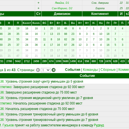
+
Ямайка, D1
Сев. Америка
22
31
+
Сан-Марино, D2
Европа
25
22
ды
Ст
Дивизион
Континент
И
s
В
Н
П
Колл+
Колл-
ВC
В+
В=
В-
Вo
Н+
Н=
Н-
Нo
П+
П=
П-
85
16
19
16
16
1
20
10
46
8
6
7
1
2
9
2
4
46
28
35
34
16
7
13
15
88
23
9
3
6
10
18
7
-
48
29
55
34
35
11
8
18
82
29
10
2
7
10
26
5
6
30
25
37
24
36
4
17
16
67
26
12
3
6
4
16
5
3
19
23
46
34
26
7
15
17
62
18
7
3
3
10
29
4
2
21
21
47
32
21
5
16
14
66
20
6
1
3
11
21
10
6
231
2780
5042
2712
2450
289
674
1090
5680
1498
614
558
880
728
2478
628
419
2
События
|
Команды
|
Сборные
|
Комме
ица
1
из
43
. Страницы:
Событие
Б36
: Уровень строения скаут-центр уменьшен до 5 уровня
тлетико
: Завершено расширение стадиона до 92 000 мест
Б36
: Завершено расширение стадиона до 75 000 мест
Б36
: Уровень строения медицинский центр увеличен до 7 уровня
тлетико
: Началось расширение стадиона до 92 000 мест
Б36
: Началось расширение стадиона до 75 000 мест
Б36
: Уровень строения тренировочный центр уменьшен до 6 уровня
Б36
: Уровень строения тренировочный центр уменьшен до 7 уровня
. Гуськов
принят на работу заместителем менеджера в команду
Рудвуд