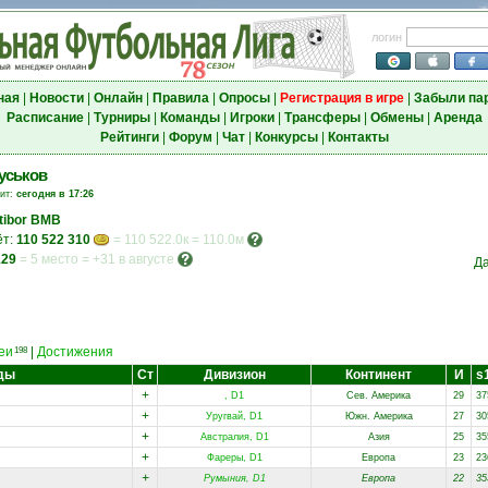
логин
ная
|
Новости
|
Онлайн
|
Правила
|
Опросы
|
Регистрация в игре
|
Забыли па
Расписание
|
Турниры
|
Команды
|
Игроки
|
Трансферы
|
Обмены
|
Аренда
Рейтинги
|
Форум
|
Чат
|
Конкурсы
|
Контакты
уськов
зит:
сегодня в 17:26
tibor BMB
ёт:
110 522 310
= 110 522.0к = 110.0м
129
=
5 место
=
+31 в августе
Да
еи
|
Достижения
198
ды
Ст
Дивизион
Континент
И
s
+
, D1
Сев. Америка
29
37
+
Уругвай, D1
Южн. Америка
27
30
+
Австралия, D1
Азия
25
35
+
Фареры, D1
Европа
23
23
+
Румыния, D1
Европа
22
35