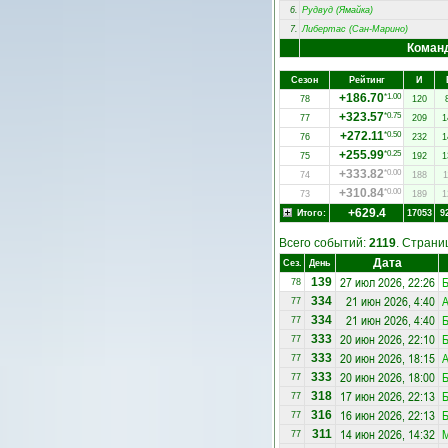
6.
Рудвуд (Ямайка)
7.
Либертас (Сан-Марино)
Коман
Сезон
Рейтинг
И
+186.70
*1.00
78
120
+323.57
*0.75
77
209
1
+272.11
*0.50
76
232
1
+255.99
*0.25
75
192
1
+333.82
*0.00
74
188
1
+310.84
*0.00
73
189
1
+629.4
Итого:
17053
9
Всего событий:
2119
. Стран
Дата
Сез.
День
27 июл 2026, 22:26
139
78
21 июн 2026, 4:40
А
334
77
21 июн 2026, 4:40
334
77
20 июн 2026, 22:10
333
77
20 июн 2026, 18:15
А
333
77
20 июн 2026, 18:00
333
77
17 июн 2026, 22:13
318
77
16 июн 2026, 22:13
316
77
14 июн 2026, 14:32
М
311
77