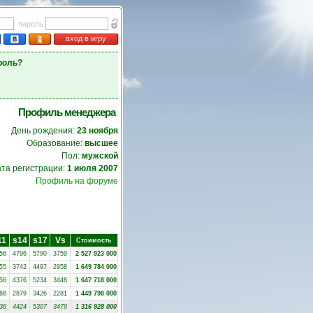
пароль
вход в игру
роль?
Профиль менеджера
День рождения:
23 ноября
Образование:
высшее
Пол:
мужской
та регистрации:
1 июля 2007
Профиль на форуме
11
s14
s17
Vs
Стоимость
56
4796
5790
3759
2 527 923 000
55
3742
4497
2958
1 649 784 000
56
4376
5234
3448
1 647 718 000
68
2879
3426
2281
1 449 798 000
36
4424
5307
3479
1 316 928 000