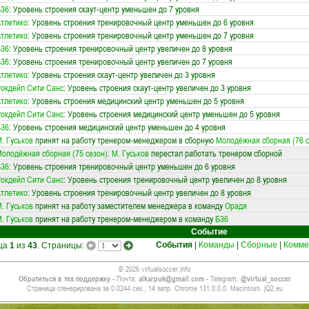
Б36
: Уровень строения скаут-центр уменьшен до 7 уровня
тлетико
: Уровень строения тренировочный центр уменьшен до 6 уровня
тлетико
: Уровень строения тренировочный центр уменьшен до 7 уровня
Б36
: Уровень строения тренировочный центр увеличен до 8 уровня
Б36
: Уровень строения тренировочный центр увеличен до 7 уровня
тлетико
: Уровень строения скаут-центр увеличен до 3 уровня
окдейл Сити Санс
: Уровень строения скаут-центр увеличен до 3 уровня
тлетико
: Уровень строения медицинский центр уменьшен до 5 уровня
окдейл Сити Санс
: Уровень строения медицинский центр уменьшен до 5 уровня
Б36
: Уровень строения медицинский центр уменьшен до 4 уровня
. Гуськов
принят на работу тренером-менеджером в сборную
Молодёжная сборная (76 с
олодёжная сборная (75 сезон)
:
М. Гуськов
перестал работать тренером сборной
Б36
: Уровень строения тренировочный центр уменьшен до 6 уровня
окдейл Сити Санс
: Уровень строения тренировочный центр увеличен до 8 уровня
тлетико
: Уровень строения тренировочный центр увеличен до 8 уровня
. Гуськов
принят на работу заместителем менеджера в команду
Орадя
. Гуськов
принят на работу тренером-менеджером в команду
Б36
Событие
События
|
Команды
|
Сборные
|
Комме
ица
1
из
43
. Страницы:
© 2026 virtualsoccer.info
Обратиться в тех.поддержку
- Почта:
alkarpuk@gmail.com
- Telegram:
@virtual_soccer
Страница сгенерирована за 0.0244 сек., 14 запр. Chrome 131.0.0.0. Macintosh. jQ2.eu