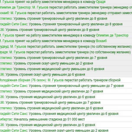
. Гуськов
принят на работу заместителем менеджера в команду
Орадя
лимпик де Транспор
:
М. Гуськов
перестал работать заместителем тренера (менеджер от
охаиб
:
М. Гуськов
перестал работать заместителем тренера (менеджер отправил замест
тлетико
: Уровень строения тренировочный центр увеличен до 8 уровня
окдейл Сити Санс
: Уровень строения тренировочный центр увеличен до 8 уровня
Б36
: Уровень строения тренировочный центр увеличен до 8 уровня
. Гуськов
принят на работу заместителем менеджера в команду
Олимпик де Транспор
. Гуськов
принят на работу заместителем менеджера в команду
Вохаиб
удвуд
:
М. Гуськов
перестал работать заместителем тренера (по собственному желанию)
Орадя
:
М. Гуськов
перестал работать заместителем тренера (по собственному желанию)
тлетико
: Уровень строения тренировочный центр увеличен до 7 уровня
тлетико
: Уровень строения скаут-центр уменьшен до 2 уровня
тлетико
: Уровень строения медицинский центр уменьшен до 6 уровня
Б36
: Уровень строения скаут-центр уменьшен до 6 уровня
олодёжная сборная (76 сезон)
:
М. Гуськов
перестал работать тренером сборной
окдейл Сити Санс
: Уровень строения тренировочный центр уменьшен до 7 уровня
тлетико
: Уровень строения медицинский центр увеличен до 7 уровня
Б36
: Уровень строения медицинский центр увеличен до 6 уровня
Б36
: Уровень строения тренировочный центр уменьшен до 7 уровня
тлетико
: Уровень строения медицинский центр увеличен до 6 уровня
окдейл Сити Санс
: Уровень строения медицинский центр увеличен до 6 уровня
ибертас
: Началось уменьшение стадиона до 51 000 мест
Б36
: Уровень строения медицинский центр увеличен до 5 уровня
окдейл Сити Санс
: Уровень строения скаут-центр уменьшен до 2 уровня