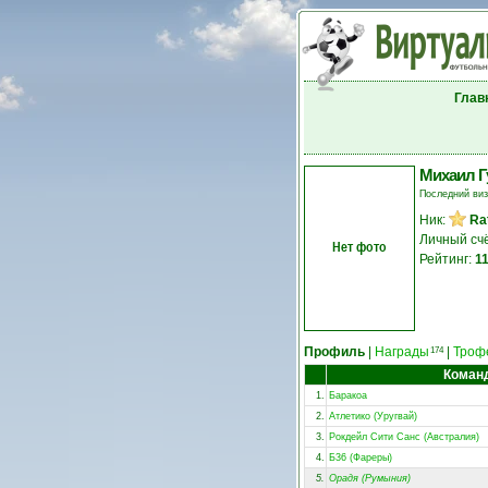
Глав
Михаил Г
Последний ви
Ник:
Ra
Личный сч
Нет фото
Рейтинг:
1
Профиль
|
Награды
|
Троф
174
Коман
1.
Баракоа
2.
Атлетико (Уругвай)
3.
Рокдейл Сити Санс (Австралия)
4.
Б36 (Фареры)
5.
Орадя (Румыния)