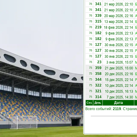
21 мар 2026, 22:10
341
76
21 мар 2026, 22:10
А
341
76
20 мар 2026, 22:16
А
339
76
13 мар 2026, 22:14
315
76
18 фев 2026, 22:14
219
76
9 фев 2026, 22:13
А
182
76
9 фев 2026, 22:13
Р
182
76
30 янв 2026, 22:15
А
127
76
30 янв 2026, 22:15
Р
127
76
30 янв 2026, 22:15
127
76
3 янв 2026, 15:07
М
23
76
21 дек 2025, 15:00
М
359
75
20 дек 2025, 22:16
358
75
15 дек 2025, 22:14
Р
344
75
10 дек 2025, 22:14
А
322
75
10 дек 2025, 16:13
М
321
75
7 дек 2025, 14:30
М
314
75
Дата
Сез.
День
Всего событий:
2119
. Стран