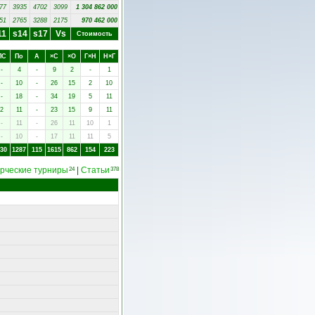
77
3935
4702
3099
1 304 862 000
51
2765
3288
2175
970 462 000
11
s14
s17
Vs
Стоимость
ПC
Пo
А
×C
×O
Г×Н
Н×Г
-
4
-
9
2
-
1
-
10
-
26
15
2
10
-
18
-
34
19
5
11
2
11
-
23
15
9
11
-
11
-
26
11
10
1
-
10
-
17
11
11
5
30
1287
115
1615
862
154
223
рческие турниры
|
Статьи
24
378