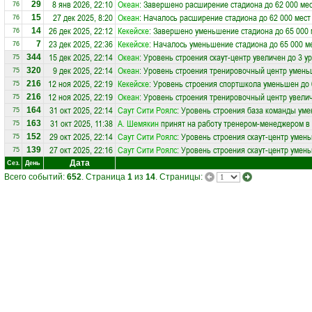
8 янв 2026, 22:10
Океан
: Завершено расширение стадиона до 62 000 ме
29
76
27 дек 2025, 8:20
Океан
: Началось расширение стадиона до 62 000 мест
15
76
26 дек 2025, 22:12
Кекейске
: Завершено уменьшение стадиона до 65 000 
14
76
23 дек 2025, 22:36
Кекейске
: Началось уменьшение стадиона до 65 000 м
7
76
15 дек 2025, 22:14
Океан
: Уровень строения скаут-центр увеличен до 3 у
344
75
9 дек 2025, 22:14
Океан
: Уровень строения тренировочный центр умень
320
75
12 ноя 2025, 22:19
Кекейске
: Уровень строения спортшкола уменьшен до 
216
75
12 ноя 2025, 22:19
Океан
: Уровень строения тренировочный центр увелич
216
75
31 окт 2025, 22:14
Саут Сити Роялс
: Уровень строения база команды уме
164
75
31 окт 2025, 11:38
А. Шемякин
принят на работу тренером-менеджером в
163
75
29 окт 2025, 22:14
Саут Сити Роялс
: Уровень строения скаут-центр умен
152
75
27 окт 2025, 22:16
Саут Сити Роялс
: Уровень строения скаут-центр умен
139
75
Дата
Сез.
День
Всего событий:
652
. Страница
1
из
14
. Страницы: