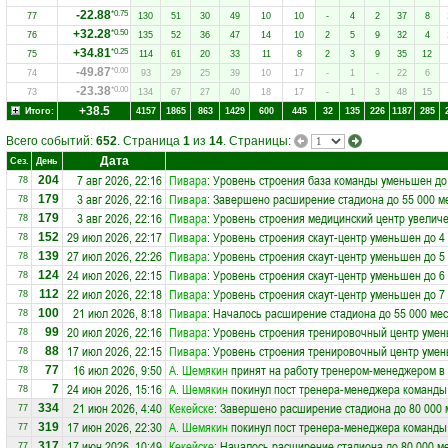
-22.88
*0.75
77
130
51
30
49
10
10
-
4
2
37
8
+32.28
*0.50
76
135
52
36
47
14
10
2
5
9
32
4
+34.81
*0.25
75
114
61
20
33
11
8
2
3
9
35
12
-49.87
*0.00
74
93
29
25
39
10
17
-
1
-
22
6
-23.38
*0.00
73
134
67
27
40
18
17
-
1
3
48
15
+38.5
Итого:
4157
1865
863
1429
600
445
32
135
226
1187
285
Всего событий:
652
. Страница
1
из
14
. Страницы:
Дата
Сез.
День
7 авг 2026, 22:16
Пивара
: Уровень строения база команды уменьшен до
204
78
3 авг 2026, 22:16
Пивара
: Завершено расширение стадиона до 55 000 м
179
78
3 авг 2026, 22:16
Пивара
: Уровень строения медицинский центр увеличе
179
78
29 июл 2026, 22:17
Пивара
: Уровень строения скаут-центр уменьшен до 4
152
78
27 июл 2026, 22:26
Пивара
: Уровень строения скаут-центр уменьшен до 5
139
78
24 июл 2026, 22:15
Пивара
: Уровень строения скаут-центр уменьшен до 6
124
78
22 июл 2026, 22:18
Пивара
: Уровень строения скаут-центр уменьшен до 7
112
78
21 июл 2026, 8:18
Пивара
: Началось расширение стадиона до 55 000 мес
100
78
20 июл 2026, 22:16
Пивара
: Уровень строения тренировочный центр умен
99
78
17 июл 2026, 22:15
Пивара
: Уровень строения тренировочный центр умен
88
78
16 июл 2026, 9:50
А. Шемякин
принят на работу тренером-менеджером в
77
78
24 июн 2026, 15:16
А. Шемякин
покинул пост тренера-менеджера команд
7
78
21 июн 2026, 4:40
Кекейске
: Завершено расширение стадиона до 80 000 
334
77
17 июн 2026, 22:30
А. Шемякин
покинул пост тренера-менеджера команд
319
77
17 июн 2026, 10:49
Кекейске
: Началось расширение стадиона до 80 000 м
317
77