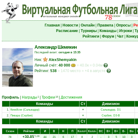
Главная
|
Новости
|
Онлайн
|
Правила
|
Опросы
|
Ре
Расписание
|
Турниры
|
Команды
|
Игроки
|
Т
Рейтинги
|
Форум
|
Чат
|
Конку
Александр Шемякин
Последний визит:
сегодня в 15:35
Ник:
AlexShemyakin
Личный счёт:
40 000
= 40.0к = 0.04м
Рейтинг:
538
=
1470 место
=
+4 в августе
Профиль
|
Награды
|
Трофеи
|
Достижения
1
14
Команды
Ст
Дивизион
+
1.
Кекейске (Сальвадор)
Сальвадор, D1
+
2.
Пивара (Сербия)
Сербия, D3-B
Команды
Ст
Дивизион
Сезон
Рейтинг
И
В
Н
П
Колл+
Колл-
ВC
В+
В=
В-
Вo
+30.85
*1.00
78
44
21
6
17
8
2
-
3
5
10
3