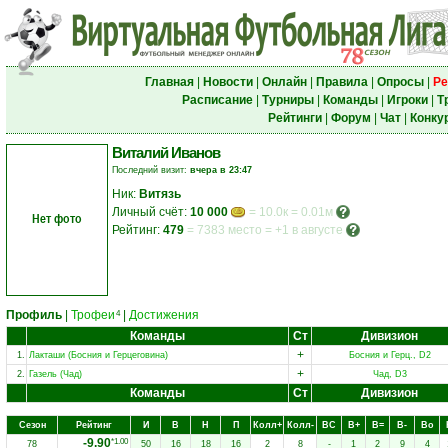
Главная
|
Новости
|
Онлайн
|
Правила
|
Опросы
|
Ре
Расписание
|
Турниры
|
Команды
|
Игроки
|
Т
Рейтинги
|
Форум
|
Чат
|
Конку
Виталий Иванов
Последний визит:
вчера в 23:47
Ник:
Витязь
Личный счёт:
10 000
= 10.0к = 0.01м
Нет фото
Рейтинг:
479
=
7383 место
=
+1 в августе
Профиль
|
Трофеи
|
Достижения
4
Команды
Ст
Дивизион
+
1.
Лакташи (Босния и Герцеговина)
Босния и Герц., D2
+
2.
Газель (Чад)
Чад, D3
Команды
Ст
Дивизион
Сезон
Рейтинг
И
В
Н
П
Колл+
Колл-
ВC
В+
В=
В-
Вo
-9.90
*1.00
78
50
16
18
16
2
8
-
1
2
9
4