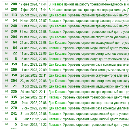
17 фев 2024, 17:44
В. Иванов
принят на работу тренером-менеджером в 
208
68
17 фев 2024, 17:44
В. Иванов
покинул пост тренера-менеджера команды
Д
208
68
25 окт 2023, 22:09
Дан Кассава
: Уровень строения тренировочный центр 
113
67
14 июл 2023, 22:07
Лакташи
: Уровень строения центр физподготовки увел
54
66
31 мая 2023, 22:08
Дан Кассава
: Уровень строения тренировочный центр 
240
65
31 мая 2023, 22:08
Лакташи
: Уровень строения тренировочный центр уве
240
65
19 мая 2023, 22:08
Дан Кассава
: Уровень строения спортшкола увеличен 
204
65
24 апр 2023, 22:08
Дан Кассава
: Уровень строения медицинский центр ув
64
65
24 апр 2023, 22:08
Лакташи
: Уровень строения медицинский центр увелич
64
65
11 апр 2023, 22:06
Дан Кассава
: Уровень строения центр физподготовки 
22
65
5 апр 2023, 22:08
Лакташи
: Уровень строения скаут-центр увеличен до 4
8
65
1 апр 2023, 22:09
Дан Кассава
: Уровень строения база команды увеличе
359
64
1 апр 2023, 22:09
Лакташи
: Уровень строения база команды увеличен до
359
64
24 дек 2022, 22:11
Дан Кассава
: Уровень строения скаут-центр увеличен 
358
63
23 дек 2022, 22:08
Дан Кассава
: Уровень строения центр физподготовки 
354
63
3 окт 2022, 22:06
Дан Кассава
: Уровень строения медицинский центр ув
21
63
24 сен 2022, 22:11
Дан Кассава
: Уровень строения тренировочный центр 
335
62
24 сен 2022, 22:11
Лакташи
: Уровень строения тренировочный центр уве
335
62
19 сен 2022, 22:08
Дан Кассава
: Уровень строения спортшкола увеличен 
316
62
7 сен 2022, 22:08
Дан Кассава
: Уровень строения база команды увеличе
270
62
31 авг 2022, 22:08
Лакташи
: Уровень строения медицинский центр увелич
241
62
5 июл 2022, 9:44
Лакташи
: Уровень строения медицинский центр умень
6
62
3 июл 2022, 14:22
Лакташи
: Уровень строения тренировочный центр уме
5
62