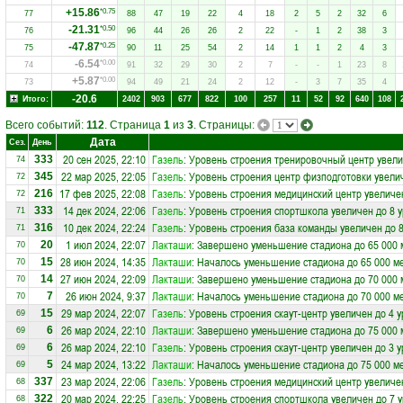
+15.86
*0.75
77
88
47
19
22
4
18
2
5
2
32
6
-21.31
*0.50
76
96
44
26
26
2
22
-
1
2
38
3
-47.87
*0.25
75
90
11
25
54
2
14
1
1
2
4
3
-6.54
*0.00
74
91
32
29
30
2
7
-
-
1
23
8
+5.87
*0.00
73
94
49
21
24
2
12
-
3
7
35
4
-20.6
Итого:
2402
903
677
822
100
257
11
52
92
640
108
Всего событий:
112
. Страница
1
из
3
. Страницы:
Дата
Сез.
День
20 сен 2025, 22:10
Газель
: Уровень строения тренировочный центр увели
333
74
22 мар 2025, 22:05
Газель
: Уровень строения центр физподготовки увели
345
72
17 фев 2025, 22:08
Газель
: Уровень строения медицинский центр увеличе
216
72
14 дек 2024, 22:06
Газель
: Уровень строения спортшкола увеличен до 8 
333
71
10 дек 2024, 22:24
Газель
: Уровень строения база команды увеличен до 
316
71
1 июл 2024, 22:07
Лакташи
: Завершено уменьшение стадиона до 65 000 
20
70
28 июн 2024, 14:35
Лакташи
: Началось уменьшение стадиона до 65 000 м
15
70
27 июн 2024, 22:09
Лакташи
: Завершено уменьшение стадиона до 70 000 
14
70
26 июн 2024, 9:37
Лакташи
: Началось уменьшение стадиона до 70 000 м
7
70
29 мар 2024, 22:07
Газель
: Уровень строения скаут-центр увеличен до 4 
15
69
26 мар 2024, 22:10
Лакташи
: Завершено уменьшение стадиона до 75 000 
6
69
26 мар 2024, 22:10
Газель
: Уровень строения скаут-центр увеличен до 3 
6
69
24 мар 2024, 13:22
Лакташи
: Началось уменьшение стадиона до 75 000 м
5
69
23 мар 2024, 22:06
Газель
: Уровень строения медицинский центр увеличе
337
68
20 мар 2024, 22:25
Газель
: Уровень строения спортшкола увеличен до 7 
322
68