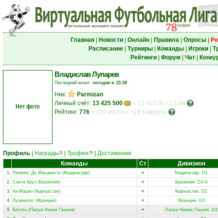
Главная
|
Новости
|
Онлайн
|
Правила
|
Опросы
|
Ре
Расписание
|
Турниры
|
Команды
|
Игроки
|
Т
Рейтинги
|
Форум
|
Чат
|
Конку
Владислав Лупарев
Последний визит:
сегодня в 15:28
Ник:
Parmizan
Личный счёт:
13 425 500
= 13 425.0к = 13.0м
Нет фото
Рейтинг:
776
=
139 место
=
+16 в августе
Профиль
|
Награды
|
Трофеи
|
Достижения
11
15
Команды
Ст
Дивизион
+
1.
Реквинс Де Махавасте (Мадагаскар)
Мадагаскар, D1
+
2.
Санта Круз (Бразилия)
Бразилия, D3-A
+
3.
Ак-Марал (Кыргызстан)
Кыргызстан, D1
+
4.
Лузинатос (Франция)
Франция, D2
+
5.
Беста (Папуа Новая Гвинея)
Папуа Новая Гвинея, D1