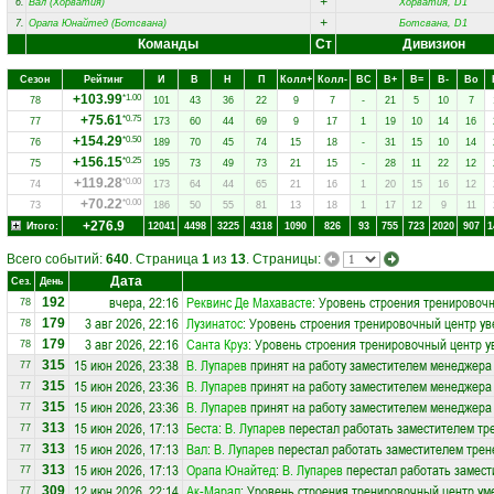
+
6.
Вал (Хорватия)
Хорватия, D1
+
7.
Орапа Юнайтед (Ботсвана)
Ботсвана, D1
Команды
Ст
Дивизион
Сезон
Рейтинг
И
В
Н
П
Колл+
Колл-
ВC
В+
В=
В-
Вo
+103.99
*1.00
78
101
43
36
22
9
7
-
21
5
10
7
+75.61
*0.75
77
173
60
44
69
9
17
1
19
10
14
16
+154.29
*0.50
76
189
70
45
74
15
18
-
31
15
10
14
+156.15
*0.25
75
195
73
49
73
21
15
-
28
11
22
12
+119.28
*0.00
74
173
64
44
65
21
16
1
20
15
16
12
+70.22
*0.00
73
186
50
55
81
13
18
1
17
12
9
11
+276.9
Итого:
12041
4498
3225
4318
1090
826
93
755
723
2020
907
1
Всего событий:
640
. Страница
1
из
13
. Страницы:
Дата
Сез.
День
вчера, 22:16
Реквинс Де Махавасте
: Уровень строения тренировочн
192
78
3 авг 2026, 22:16
Лузинатос
: Уровень строения тренировочный центр ув
179
78
3 авг 2026, 22:16
Санта Круз
: Уровень строения тренировочный центр у
179
78
15 июн 2026, 23:38
В. Лупарев
принят на работу заместителем менеджера
315
77
15 июн 2026, 23:36
В. Лупарев
принят на работу заместителем менеджера
315
77
15 июн 2026, 23:36
В. Лупарев
принят на работу заместителем менеджера
315
77
15 июн 2026, 17:13
Беста
:
В. Лупарев
перестал работать заместителем тре
313
77
15 июн 2026, 17:13
Вал
:
В. Лупарев
перестал работать заместителем трене
313
77
15 июн 2026, 17:13
Орапа Юнайтед
:
В. Лупарев
перестал работать замести
313
77
12 июн 2026, 22:14
Ак-Марал
: Уровень строения тренировочный центр ум
309
77