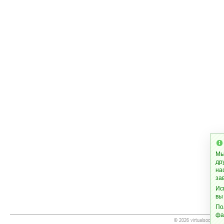
Мы
др
на
за
Ис
вы
По
фа
© 2026 virtualsoccer.inf