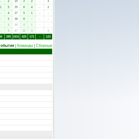
-
2
15
2
2
-
3
1
5
35
6
4
-
2
-
4
27
5
1
-
-
-
5
39
8
-
-
-
-
4
30
4
1
-
-
-
4
47
10
3
-
3
50
295
2431
425
173
-
123
События
|
Команды
|
Сборные