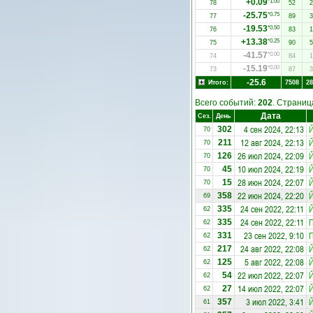
+0.09
*1.00
78
52
2
-25.75
*0.75
77
89
3
-19.53
*0.50
76
83
1
+13.38
*0.25
75
90
5
-41.57
*0.00
74
84
1
-15.19
*0.00
73
87
3
-25.6
Итого:
7508
28
Всего событий:
202
. Страни
Дата
Сез.
День
4 сен 2024, 22:13
Й
302
70
12 авг 2024, 22:13
Й
211
70
26 июл 2024, 22:09
Й
126
70
10 июл 2024, 22:19
Й
45
70
28 июн 2024, 22:07
Й
15
70
22 июн 2024, 22:20
Й
358
69
24 сен 2022, 22:11
Й
335
62
24 сен 2022, 22:11
335
62
23 сен 2022, 9:10
331
62
24 авг 2022, 22:08
Й
217
62
5 авг 2022, 22:08
Й
125
62
22 июл 2022, 22:07
Й
54
62
14 июл 2022, 22:07
Й
27
62
3 июл 2022, 3:41
Й
357
61