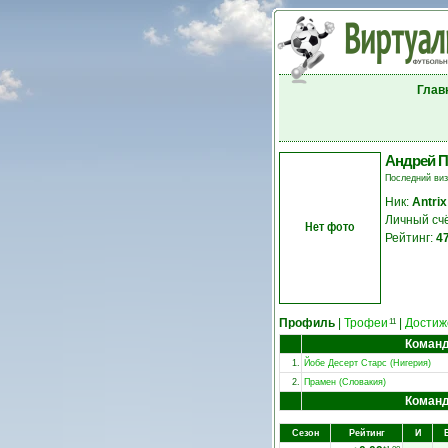
Глав
Андрей П
Последний ви
Ник:
Antrix
Личный сч
Нет фото
Рейтинг:
4
Профиль
|
Трофеи
|
Достиж
11
Коман
1.
Йобе Десерт Старс (Нигерия)
2.
Прамен (Словакия)
Коман
Сезон
Рейтинг
И