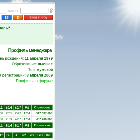
пароль
вход в игру
роль?
Профиль менеджера
нь рождения:
11 апреля 1979
Образование:
высшее
Пол:
мужской
а регистрации:
8 апреля 2009
Профиль на форуме
11
s14
s17
Vs
Стоимость
50
2255
2522
1764
517 597 000
00
2159
2447
1704
457 260 000
11
s14
s17
Vs
Стоимость
ПC
Пo
А
×C
×O
Г×Н
Н×Г