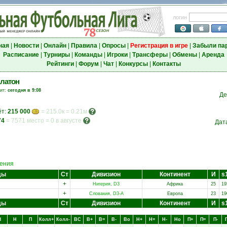
логин
ная
|
Новости
|
Онлайн
|
Правила
|
Опросы
|
Регистрация в игре
|
Забыли па
Расписание
|
Турниры
|
Команды
|
Игроки
|
Трансферы
|
Обмены
|
Аренда
Рейтинги
|
Форум
|
Чат
|
Конкурсы
|
Контакты
латон
зит:
сегодня в 9:08
Де
ёт:
215 000
= 215.0к = 0.21м
74
=
7571 место
=
0 в августе
Дат
ения
ды
Ст
Дивизион
Континент
И
s
+
Нигерия, D3
Африка
25
19
+
Словакия, D3-A
Европа
23
19
ды
Ст
Дивизион
Континент
И
s
В
Н
П
Колл+
Колл-
ВC
В+
В=
В-
Вo
Н+
Н=
Н-
Нo
П+
П=
П-