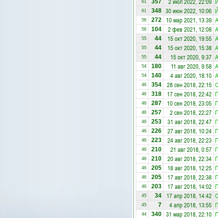
2 июл 2022, 22:09
Й
357
61
30 июн 2022, 10:06
Й
348
61
10 мар 2021, 13:39
А
272
56
2 фев 2021, 12:08
А
104
56
15 окт 2020, 19:55
А
44
55
15 окт 2020, 15:38
А
44
55
15 окт 2020, 9:37
А
44
55
11 авг 2020, 9:58
А
180
54
4 авг 2020, 18:10
А
140
54
28 сен 2018, 22:15
С
354
46
17 сен 2018, 22:42
318
46
10 сен 2018, 23:05
П
287
46
2 сен 2018, 22:27
П
257
46
31 авг 2018, 22:47
П
253
46
27 авг 2018, 10:24
П
226
46
24 авг 2018, 22:23
П
223
46
21 авг 2018, 0:57
П
210
46
20 авг 2018, 22:34
П
210
46
18 авг 2018, 12:25
П
205
46
17 авг 2018, 22:38
П
205
46
17 авг 2018, 14:02
П
203
46
17 апр 2018, 14:42
С
34
45
4 апр 2018, 13:55
7
45
31 мар 2018, 22:10
340
44