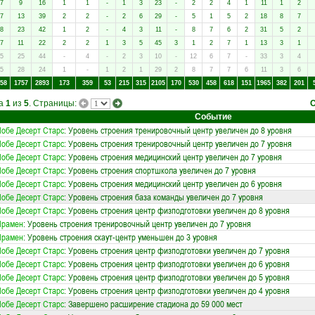
7
9
16
1
1
-
1
3
23
-
2
2
4
1
11
1
2
7
13
39
2
2
-
2
6
29
-
5
1
5
2
18
8
7
8
23
42
1
2
-
4
3
11
-
8
7
6
2
31
5
2
7
11
22
2
2
1
3
5
45
3
1
2
7
1
13
3
1
5
25
44
-
4
-
2
3
10
-
12
6
7
-
33
3
4
5
28
24
1
-
1
2
1
29
2
8
7
7
6
11
3
6
58
1757
2893
173
359
53
215
315
2105
170
530
458
618
151
1965
382
201
ца
1
из
5
. Страницы:
Событие
обе Десерт Старс
: Уровень строения тренировочный центр увеличен до 8 уровня
обе Десерт Старс
: Уровень строения тренировочный центр увеличен до 7 уровня
обе Десерт Старс
: Уровень строения медицинский центр увеличен до 7 уровня
обе Десерт Старс
: Уровень строения спортшкола увеличен до 7 уровня
обе Десерт Старс
: Уровень строения медицинский центр увеличен до 6 уровня
обе Десерт Старс
: Уровень строения база команды увеличен до 7 уровня
обе Десерт Старс
: Уровень строения центр физподготовки увеличен до 8 уровня
Прамен
: Уровень строения тренировочный центр увеличен до 7 уровня
Прамен
: Уровень строения скаут-центр уменьшен до 3 уровня
обе Десерт Старс
: Уровень строения центр физподготовки увеличен до 7 уровня
обе Десерт Старс
: Уровень строения центр физподготовки увеличен до 6 уровня
обе Десерт Старс
: Уровень строения центр физподготовки увеличен до 5 уровня
обе Десерт Старс
: Уровень строения центр физподготовки увеличен до 4 уровня
обе Десерт Старс
: Завершено расширение стадиона до 59 000 мест