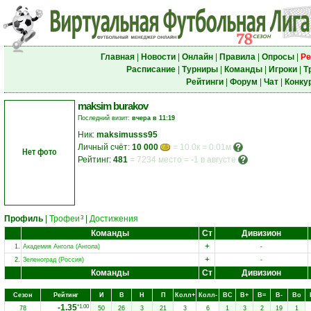
Главная
|
Новости
|
Онлайн
|
Правила
|
Опросы
|
Ре
Расписание
|
Турниры
|
Команды
|
Игроки
|
Т
Рейтинги
|
Форум
|
Чат
|
Конку
maksim burakov
Последний визит:
вчера в 11:19
Ник:
maksimusss95
Личный счёт:
10 000
= 10.0к = 0.01м
Нет фото
Рейтинг:
481
=
7234 место
=
-1 в августе
Профиль
|
Трофеи
|
Достижения
3
Команды
Ст
Дивизион
+
1.
Академия Ангола (Ангола)
-
+
2.
Зеленоград (Россия)
-
Команды
Ст
Дивизион
Сезон
Рейтинг
И
В
Н
П
Колл+
Колл-
ВC
В+
В=
В-
Вo
-1.35
*1.00
78
50
26
3
21
3
6
1
3
2
19
1