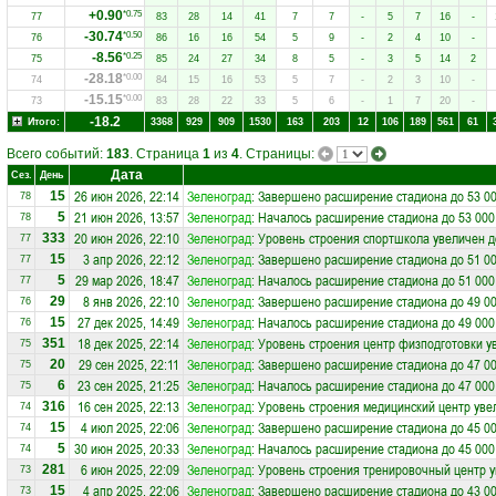
+0.90
*0.75
77
83
28
14
41
7
7
-
5
7
16
-
-30.74
*0.50
76
86
16
16
54
5
9
-
2
4
10
-
-8.56
*0.25
75
85
24
27
34
8
5
-
3
5
14
2
-28.18
*0.00
74
84
15
16
53
5
7
-
2
3
10
-
-15.15
*0.00
73
83
28
22
33
5
6
-
1
7
20
-
-18.2
Итого:
3368
929
909
1530
163
203
12
106
189
561
61
Всего событий:
183
. Страница
1
из
4
. Страницы:
Дата
Сез.
День
26 июн 2026, 22:14
Зеленоград
: Завершено расширение стадиона до 53 00
15
78
21 июн 2026, 13:57
Зеленоград
: Началось расширение стадиона до 53 000
5
78
20 июн 2026, 22:10
Зеленоград
: Уровень строения спортшкола увеличен д
333
77
3 апр 2026, 22:12
Зеленоград
: Завершено расширение стадиона до 51 00
15
77
29 мар 2026, 18:47
Зеленоград
: Началось расширение стадиона до 51 000
5
77
8 янв 2026, 22:10
Зеленоград
: Завершено расширение стадиона до 49 00
29
76
27 дек 2025, 14:49
Зеленоград
: Началось расширение стадиона до 49 000
15
76
18 дек 2025, 22:14
Зеленоград
: Уровень строения центр физподготовки у
351
75
29 сен 2025, 22:11
Зеленоград
: Завершено расширение стадиона до 47 00
20
75
23 сен 2025, 21:25
Зеленоград
: Началось расширение стадиона до 47 000
6
75
16 сен 2025, 22:13
Зеленоград
: Уровень строения медицинский центр уве
316
74
4 июл 2025, 22:06
Зеленоград
: Завершено расширение стадиона до 45 00
15
74
30 июн 2025, 20:33
Зеленоград
: Началось расширение стадиона до 45 000
5
74
6 июн 2025, 22:09
Зеленоград
: Уровень строения тренировочный центр у
281
73
4 апр 2025, 22:06
Зеленоград
: Завершено расширение стадиона до 43 00
15
73