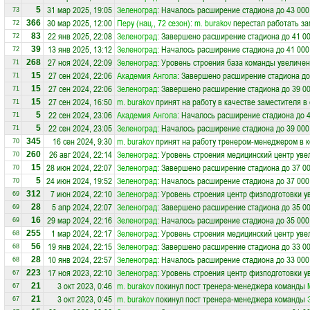
31 мар 2025, 19:05
Зеленоград
: Началось расширение стадиона до 43 000
5
73
30 мар 2025, 12:00
Перу (нац., 72 сезон)
:
m. burakov
перестал работать за
366
72
22 янв 2025, 22:08
Зеленоград
: Завершено расширение стадиона до 41 00
83
72
13 янв 2025, 13:12
Зеленоград
: Началось расширение стадиона до 41 000
39
72
27 ноя 2024, 22:09
Зеленоград
: Уровень строения база команды увеличен
268
71
27 сен 2024, 22:06
Академия Ангола
: Завершено расширение стадиона до
15
71
27 сен 2024, 22:06
Зеленоград
: Завершено расширение стадиона до 39 00
15
71
27 сен 2024, 16:50
m. burakov
принят на работу в качестве заместителя в
15
71
22 сен 2024, 23:06
Академия Ангола
: Началось расширение стадиона до 4
5
71
22 сен 2024, 23:05
Зеленоград
: Началось расширение стадиона до 39 000
5
71
16 сен 2024, 9:30
m. burakov
принят на работу тренером-менеджером в 
345
70
26 авг 2024, 22:14
Зеленоград
: Уровень строения медицинский центр уве
260
70
28 июн 2024, 22:07
Зеленоград
: Завершено расширение стадиона до 37 00
15
70
24 июн 2024, 19:52
Зеленоград
: Началось расширение стадиона до 37 000
5
70
7 июн 2024, 22:10
Зеленоград
: Уровень строения центр физподготовки у
312
69
5 апр 2024, 22:07
Зеленоград
: Завершено расширение стадиона до 35 00
28
69
29 мар 2024, 22:16
Зеленоград
: Началось расширение стадиона до 35 000
16
69
1 мар 2024, 22:17
Зеленоград
: Уровень строения медицинский центр уве
255
68
19 янв 2024, 22:15
Зеленоград
: Завершено расширение стадиона до 33 00
56
68
10 янв 2024, 22:57
Зеленоград
: Началось расширение стадиона до 33 000
28
68
17 ноя 2023, 22:10
Зеленоград
: Уровень строения центр физподготовки у
223
67
3 окт 2023, 0:46
m. burakov
покинул пост тренера-менеджера команды
21
67
3 окт 2023, 0:45
m. burakov
покинул пост тренера-менеджера команды
21
67