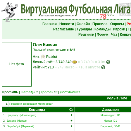
Главная
|
Новости
|
Онлайн
|
Правила
|
Опросы
|
Ре
Расписание
|
Турниры
|
Команды
|
Игроки
|
Т
Рейтинги
|
Форум
|
Чат
|
Конку
Олег Кинчин
Последний визит:
сегодня в 8:48
Ник:
Patriot
Личный счёт:
3 749 349
= 3 749.0к = 3.0м
Нет фото
Рейтинг:
713
=
247 место
=
+16 в августе
Профиль
|
Награды
|
Трофеи
|
Достижения
47
130
Роль в Лиге
1.
Президент федерации Монтсеррат
Команды
Ст
Дивизион
+
1.
Вудлэндс (Монтсеррат)
Монтсеррат, D1
+
2.
Джхапа (Непал)
Непал, D1
+
3.
Пирибебуй (Парагвай)
Парагвай, D4-D