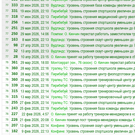
20 июн 2026, 22:10
Вудлэндс
: Уровень строения база команды увеличен д
333
77
19 июн 2026, 22:10
Пирибебуй
: Уровень строения спортшкола увеличен до
331
77
17 июн 2026, 22:13
Пирибебуй
: Уровень строения медицинский центр увел
318
77
1 июн 2026, 22:14
Пирибебуй
: Уровень строения спортшкола уменьшен д
256
77
29 мая 2026, 22:13
Вудлэндс
: Уровень строения спортшкола увеличен до 
251
77
29 мая 2026, 14:06
Помпеи
:
О. Кинчин
перестал работать заместителем тр
250
77
8 мая 2026, 22:13
Вудлэндс
: Уровень строения скаут-центр уменьшен до 
163
77
27 апр 2026, 22:13
Вудлэндс
: Уровень строения спортшкола увеличен до 
98
77
13 апр 2026, 22:13
Вудлэндс
: Уровень строения скаут-центр уменьшен до 
32
77
10 апр 2026, 23:15
О. Кинчин
принят на работу тренером-менеджером в 
28
77
29 мар 2026, 18:00
Монтсеррат (юн., 76 сезон)
:
О. Кинчин
перестал работа
361
76
28 мар 2026, 22:16
Уралец-ТС
: Уровень строения спортшкола уменьшен д
360
76
28 мар 2026, 22:16
Пирибебуй
: Уровень строения центр физподготовки ув
360
76
28 мар 2026, 22:16
Уралец-ТС
: Уровень строения тренировочный центр у
360
76
20 мар 2026, 22:16
Пирибебуй
: Уровень строения скаут-центр увеличен до
339
76
13 мар 2026, 22:14
Пирибебуй
: Уровень строения тренировочный центр у
315
76
13 мар 2026, 22:14
Уралец-ТС
: Уровень строения тренировочный центр у
315
76
27 фев 2026, 22:14
Уралец-ТС
: Уровень строения спортшкола уменьшен д
255
76
25 фев 2026, 22:19
Пирибебуй
: Уровень строения база команды увеличен 
243
76
22 фев 2026, 4:57
О. Кинчин
принят на работу тренером-менеджером в 
227
76
21 фев 2026, 20:08
О. Кинчин
покинул пост тренера-менеджера команды
К
226
76
13 фев 2026, 22:14
Конфине
: Уровень строения скаут-центр уменьшен до 
207
76
9 фев 2026, 22:13
Конфине
: Уровень строения спортшкола увеличен до 
182
76