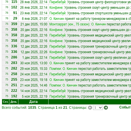
28 янв 2026, 22:14
Пирибебуй
: Уровень строения центр физподготовки ув
115
76
26 янв 2026, 22:14
Конфине
: Уровень строения скаут-центр уменьшен до 
102
76
23 янв 2026, 22:14
Пирибебуй
: Уровень строения спортшкола уменьшен д
91
76
8 янв 2026, 21:07
О. Кинчин
принят на работу тренером-менеджером в 
29
76
21 дек 2025, 15:00
Монтсеррат (юн., 75 сезон)
:
О. Кинчин
перестал работа
359
75
20 дек 2025, 22:16
Конфине
: Уровень строения скаут-центр уменьшен до 
358
75
20 дек 2025, 22:16
Пирибебуй
: Уровень строения медицинский центр увел
358
75
20 дек 2025, 22:16
Конфине
: Уровень строения медицинский центр увелич
358
75
12 дек 2025, 22:26
Пирибебуй
: Уровень строения тренировочный центр у
336
75
12 дек 2025, 22:26
Конфине
: Уровень строения тренировочный центр уве
336
75
1 дек 2025, 22:14
Пирибебуй
: Уровень строения скаут-центр увеличен до
286
75
30 ноя 2025, 13:00
О. Кинчин
принят на работу заместителем менеджера 
283
75
29 ноя 2025, 15:33
Помпеи
:
О. Кинчин
перестал работать заместителем тр
282
75
24 ноя 2025, 22:14
Пирибебуй
: Уровень строения медицинский центр увел
258
75
23 ноя 2025, 19:18
О. Кинчин
принят на работу заместителем менеджера 
255
75
21 ноя 2025, 14:46
Помпеи
:
О. Кинчин
перестал работать заместителем тр
251
75
14 ноя 2025, 22:14
Пирибебуй
: Уровень строения медицинский центр увел
222
75
5 ноя 2025, 22:19
Пирибебуй
: Уровень строения тренировочный центр у
192
75
Дата
Сез.
День
Событ
Всего событий:
1035
. Страница
1
из
21
. Страницы: