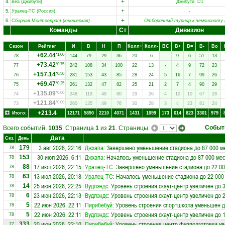
+
4.
Веа (Джибути)
Джибути, D1
+
5.
Уралец-ТС (Россия)
-
+
6.
Сборная Монтсеррат (юношеская)
Отборочный турнир к чемпионату 
Команды
Ст
Дивизион
Сезон
Рейтинг
И
В
Н
П
Колл+
Колл-
ВC
В+
В=
В-
Вo
+62.44
*1.00
78
144
79
29
36
20
6
-
9
6
51
13
+73.42
*0.75
77
242
108
34
100
22
13
-
4
9
72
23
+157.14
*0.50
76
281
153
43
85
28
24
5
16
7
99
26
+69.47
*0.25
75
261
132
47
82
25
21
2
7
4
90
29
+135.09
*0.00
74
248
119
49
80
29
26
4
10
10
67
28
+121.84
*0.00
73
260
135
49
76
30
28
3
4
23
81
24
+213.4
Итого:
12171
5890
2210
4071
1431
1099
173
614
823
3301
979
Событ
Всего событий:
1035
. Страница
1
из
21
. Страницы:
Дата
Сез.
День
3 авг 2026, 22:16
Джхапа
: Завершено уменьшение стадиона до 87 000 м
179
78
30 июл 2026, 6:11
Джхапа
: Началось уменьшение стадиона до 87 000 мес
153
78
17 июл 2026, 22:15
Уралец-ТС
: Завершено уменьшение стадиона до 22 00
88
78
13 июл 2026, 20:18
Уралец-ТС
: Началось уменьшение стадиона до 22 000
63
78
25 июн 2026, 22:25
Вудлэндс
: Уровень строения скаут-центр увеличен до 
14
78
23 июн 2026, 22:13
Вудлэндс
: Уровень строения скаут-центр увеличен до 
6
78
22 июн 2026, 22:11
Пирибебуй
: Уровень строения спортшкола уменьшен д
5
78
22 июн 2026, 22:11
Вудлэндс
: Уровень строения скаут-центр увеличен до 
5
78
20 июн 2026, 22:10
Пирибебуй
: Уровень строения центр физподготовки ув
333
77