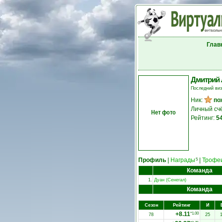
Глав
Дмитрий
Последний ви
Ник:
по
Личный сч
Нет фото
Рейтинг:
5
Профиль
|
Награды
|
Трофе
5
Команда
1.
Дуан (Сенегал)
Команда
Сезон
Рейтинг
И
+8.11
*1.00
78
25
1