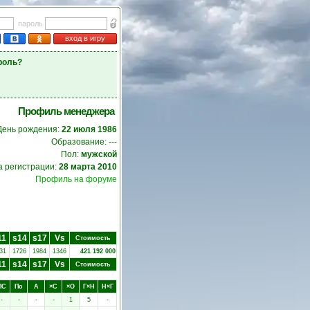
пароль
вход в игру
роль?
Профиль менеджера
День рождения:
22 июля 1986
Образование: ---
Пол:
мужской
а регистрации:
28 марта 2010
Профиль на форуме
11
s14
s17
Vs
Стоимость
31
1726
1984
1346
421 192 000
11
s14
s17
Vs
Стоимость
ПC
Пo
А
×C
×O
Г×Н
Н×Г
-
-
-
-
1
5
-