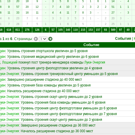
1
13
20
18
9
-
3
5
8
5
5
1
6
1
14
-
4
8
9
57
20
12
-
7
4
10
7
2
3
2
2
51
1
1
6
11
33
16
11
-
4
4
11
7
8
3
-
-
27
-
3
4
6
23
7
6
-
3
3
3
5
3
1
-
2
20
3
-
1
7
28
7
5
1
-
1
6
3
5
-
-
2
25
1
1
18
618
811
276
126
6
57
105
340
110
215
153
157
93
589
97
40
События
|
ца
1
из
6
. Страницы:
Событие
уан
: Уровень строения спортшкола увеличен до 5 уровня
уан
: Уровень строения медицинский центр увеличен до 6 уровня
. Лошицкий
покинул пост тренера-менеджера команды
Луки-Энергия
уан
: Уровень строения центр физподготовки увеличен до 4 уровня
уки-Энергия
: Уровень строения тренировочный центр уменьшен до 5 уровня
уан
: Завершено расширение стадиона до 40 000 мест
уан
: Уровень строения база команды увеличен до 5 уровня
уан
: Началось расширение стадиона до 40 000 мест
уки-Энергия
: Уровень строения скаут-центр уменьшен до 2 уровня
уки-Энергия
: Уровень строения база команды уменьшен до 6 уровня
уки-Энергия
: Уровень строения центр физподготовки уменьшен до 6 уровня
уки-Энергия
: Уровень строения центр физподготовки уменьшен до 7 уровня
уки-Энергия
: Уровень строения скаут-центр уменьшен до 3 уровня
уки-Энергия
: Завершено расширение стадиона до 36 000 мест
уки-Энергия
: Началось расширение стадиона до 36 000 мест