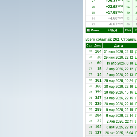
+29.37
*0.75
77
54
2
+23.68
*0.50
76
94
2
+17.68
*0.25
75
70
2
+4.60
*0.00
74
43
1
-6.67
*0.00
73
46
1
+46.4
Итого:
2047
6
Всего событий:
262
. Страни
Дата
Сез.
День
31 июл 2026, 22:18
Д
164
78
29 июн 2026, 22:12
Д
20
78
19 апр 2026, 0:18
Д
60
77
3 апр 2026, 22:12
Д
15
77
2 апр 2026, 22:13
Л
14
77
29 мар 2026, 10:24
Д
361
76
28 мар 2026, 22:16
Д
360
76
28 мар 2026, 15:16
Д
359
76
23 мар 2026, 22:15
Л
347
76
20 мар 2026, 22:16
Л
339
76
9 мар 2026, 22:19
Л
289
76
6 мар 2026, 22:14
Л
284
76
2 янв 2026, 22:11
Л
22
76
5 ноя 2025, 22:19
Л
192
75
26 окт 2025, 16:04
Л
137
75