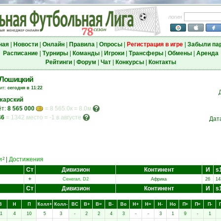
логин
ная
|
Новости
|
Онлайн
|
Правила
|
Опросы
|
Регистрация в игре
|
Забыли па
Расписание
|
Турниры
|
Команды
|
Игроки
|
Трансферы
|
Обмены
|
Аренда
Рейтинги
|
Форум
|
Чат
|
Конкурсы
|
Контакты
 Лошицкий
зит:
сегодня в 11:22
жарский
ёт:
8 565 000
= 8 565.0к = 8.0м
46
=
1342 место
=
-1 в августе
Дат
и
|
Достижения
2
Ст
Дивизион
Континент
И
s
+
Сенегал, D2
Африка
26
14
Ст
Дивизион
Континент
И
s
В
Н
П
Колл+
Колл-
ВC
В+
В=
В-
Вo
Н+
Н=
Н-
Нo
П+
П=
П-
1
4
10
5
3
-
2
2
4
3
-
-
3
1
9
-
1