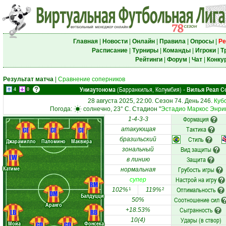
Главная
|
Новости
|
Онлайн
|
Правила
|
Опросы
|
Ре
Расписание
|
Турниры
|
Команды
|
Игроки
|
Т
Рейтинги
|
Форум
|
Чат
|
Конку
Результат матча
|
Сравнение соперников
Униаутонома
(Барранкилья, Колумбия)
Вилья Реал С
-
4
0
28 августа 2025, 22:00. Сезон 74. День 246.
Куб
Погода:
солнечно, 23° C. Стадион "
Эстадио Маркос Энри
Формация
1-4-3-3
Тактика
CF
CF
CF
атакующая
Стиль
бразильский
Джарамилло
Паломино
Маквира
Вид защиты
зональный
LW
Защита
в линию
Катиме
Грубость игры
нормальная
Настрой на игру
супер
RM
Оптимальность
102%
119%
1
2
DM
Балдуцци
Соотношение сил
50%
Аранго
Сыгранность
+18.53%
LB
RB
Удары (в створ)
10(4)
Мойа
Фонсека
CD
CD