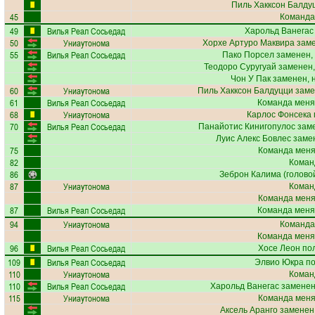
Пиль Хакксон Балду
45
Команда
49
Вилья Реал Сосьедад
Харольд Ванегас
50
Униаутонома
Хорхе Артуро Маквира
заме
55
Вилья Реал Сосьедад
Пако Порсел
заменен,
Теодоро Суругуай
заменен,
Чон У Пак
заменен, 
60
Униаутонома
Пиль Хакксон Балдуцци
заме
61
Вилья Реал Сосьедад
Команда меня
68
Униаутонома
Карлос Фонсека
70
Вилья Реал Сосьедад
Панайотис Кинигопулос
заме
Луис Алекс Бовлес
замен
75
Команда меняе
82
Коман
86
Зеброн Калима
(головой
87
Униаутонома
Коман
Команда меняе
87
Вилья Реал Сосьедад
Команда меня
94
Униаутонома
Команда
Команда меня
96
Вилья Реал Сосьедад
Хосе Леон
пол
109
Вилья Реал Сосьедад
Элвио Юкра
по
110
Униаутонома
Коман
110
Вилья Реал Сосьедад
Харольд Ванегас
заменен
115
Униаутонома
Команда меняе
Аксель Аранго
заменен,