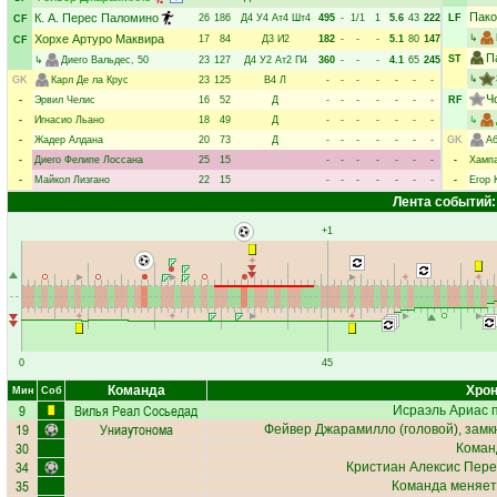
Пако
К. А. Перес Паломино
26
186
Д4
У4
Ат4
Шт4
495
-
1/1
1
5.6
43
222
LF
CF
Хорхе Артуро Маквира
↳
17
84
Д3
И2
182
-
-
-
5.1
80
147
CF
П
ST
↳
Диего Вальдес
, 50
23
127
Д4
У2
Ат2
П4
360
-
-
-
4.1
65
245
↳
GK
Карл Де ла Крус
23
125
В4
Л
-
-
-
-
-
-
-
Ч
-
Эрвил Челис
16
52
Д
-
-
-
-
-
-
-
RF
-
Игнасио Льано
18
49
Д
-
-
-
-
-
-
-
↳
-
Жадер Алдана
20
73
Д
-
-
-
-
-
-
-
GK
А
-
Диего Фелипе Лоссана
25
15
-
-
-
-
-
-
-
-
Хампа
-
Майкол Лизгано
22
15
-
-
-
-
-
-
-
-
Егор 
Лента событий:
+1
0
45
Команда
Хрон
Мин
Соб
9
Вилья Реал Сосьедад
Исраэль Ариас
п
19
Униаутонома
Фейвер Джарамилло
(головой), замк
30
Коман
34
Кристиан Алексис Пер
35
Команда меняет