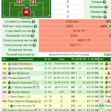
Угловые
6
Валенсия
Ардила
Штрафные
8
Пенальти
GK
0
Офсайды
0
Бонилья
Стоимость команд
1400 млн.
47
Рейтинг силы команд
2807
44%
Стартовый состав
3278
+659
Игравший состав
3351
Сила в начале матча
4802
+1887
Сила в конце матча
2577
+71
Владение мячом
Лучший игрок матча
Худш
Давид Беюма
(Вилья Реал Сосьедад)
Поз
Униаутонома
В
НC
Спец
РC
Ф
У/В
Г/П
О
ЗС
РФ
Поз
Хафеб Бонилья
Г
29
222
Р4
В4
Ат4
Л4
584
-
6
2
3.6
69
423
GK
GK
Кристиан Мойа
Х
24
175
Д4
Ат4
См4
Ка4
487
-
1/1
-
4.1
39
201
LB
LB
Хан Валенсия
27
179
Д4
И4
Ат4
См2
527
1
-
-
4.0
38
212
↳
CD
Х
Рикард Ардила
27
175
Д4
И3
Ат4
См2
457
2
1/0
-
4.1
43
208
CD
CD
А
Карлос Фонсека
31
203
Д4
И4
Ат4
К4
613
-
-
0/1
4.5
43
276
CD
RB
М
Л. Матео Катиме
26
167
Д4
И
У3
Ат3
497
-
1/0
-
4.1
46
243
RB
LW
И
Аксель Аранго
31
161
Д
И
326
-
1/0
-
4.8
44
152
LW
DM
Теод
↳
Ёрман Баррос
, 115
21
78
Д
190
-
-
-
4.6
96
183
CM
Пиль Хакксон Балдуцци
22
95
Д
178
1
-
-
4.7
77
138
↳
RM
Луис
↳
Густаво Куэльяр
, 60
22
86
Д
173
-
1/0
-
4.1
69
126
RW
Фейвер Джарамилло
25
166
Д4
У4
Ат4
П4
455
-
4/2
1
5.7
50
240
↳
Эл
CF