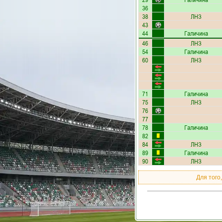
36
38
ЛНЗ
43
44
Галичина
46
ЛНЗ
54
Галичина
60
ЛНЗ
71
Галичина
75
ЛНЗ
76
77
78
Галичина
82
84
ЛНЗ
89
Галичина
90
ЛНЗ
Для того