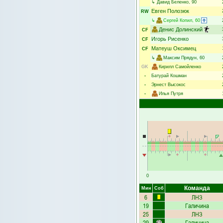
↳
Давид Беленко
, 90
Евген Полозюк
RW
↳
Сергей Копил
, 60
Денис Долинский
CF
Игорь Рисенко
CF
Матеуш Оксимец
CF
↳
Максим Прядун
, 60
GK
Кирилл Самойленко
-
Батурай Кошман
-
Эрнест Высокос
-
Илья Путря
0
Команда
Мин
Соб
6
ЛНЗ
19
Галичина
25
ЛНЗ
29
Галичина