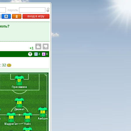
пароль
вход в игру
роль?
+1
2
0
: 32
CF
Присяжнюк
AM
Джамал
RM
DM
DM
л
Амбрис
Мадригал
Найо