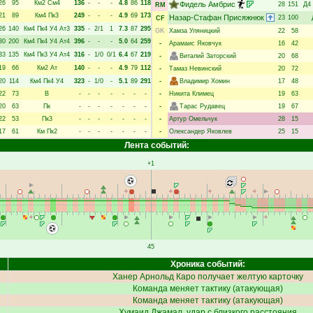
26
95
Км2
См4
136
-
-
-
4.8
86
118
Фидель Амбрис
28
151
Д4
RM
21
89
Км4
Пк3
249
-
-
-
4.9
69
173
Назар-Стафан Присяжнюк
23
100
CF
26
140
Км4
Пк4
У4
Ат3
335
-
2/1
1
7.3
87
295
GK
Хамза Уляницкий
22
58
30
200
Км4
Пк4
У4
Ат4
396
-
-
-
5.0
64
259
-
Арамаис Яковчук
16
42
33
135
Км4
Пк3
У4
Ат4
316
-
1/0
0/1
6.4
67
219
-
Виталий Заторский
20
68
19
66
Км2
Ат
140
-
-
-
4.9
79
112
-
Тамаз Невинский
20
72
20
114
Км4
Пк4
У4
323
-
1/0
-
5.1
89
291
-
Владимир Хомин
17
48
22
73
В
-
-
-
-
-
-
-
-
Никита Климец
19
63
20
63
Пк
-
-
-
-
-
-
-
-
Тарас Рудавец
19
67
22
53
Пк3
-
-
-
-
-
-
-
-
Артур Омельчук
28
15
17
61
Км
Пк2
-
-
-
-
-
-
-
-
Олександер Яковлев
25
15
Лента событий:
+1
45
Хроника событий:
Ханер Арнольд Каро
получает желтую карточку
Команда меняет тактику (атакующая)
Команда меняет тактику (атакующая)
Хумаид Джамал
, удар с близкого расстояния