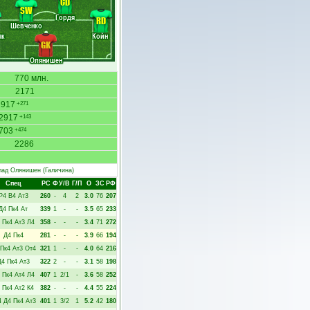
CD
SW
Гордя
RD
Шевченко
як
Койн
GK
Олянишен
770 млн.
2171
2917
+271
2917
+143
703
+474
2286
лад Олянишен
(Галичина)
Спец
РC
Ф
У/В
Г/П
О
ЗС
РФ
Р4
В4
Ат3
260
-
4
2
3.0
76
207
Д4
Пк4
Ат
339
1
-
-
3.5
65
233
Пк4
Ат3
Л4
358
-
-
-
3.4
71
272
Д4
Пк4
281
-
-
-
3.9
66
194
Пк4
Ат3
От4
321
1
-
-
4.0
64
216
Д4
Пк4
Ат3
322
2
-
-
3.1
58
198
Пк4
Ат4
Л4
407
1
2/1
-
3.6
58
252
Пк4
Ат2
К4
382
-
-
-
4.4
55
224
4
Д4
Пк4
Ат3
401
1
3/2
1
5.2
42
180