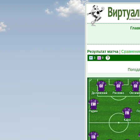
Глав
Результат матча
|
Сравнение
3
0
Погод
CF
CF
CF
Долинский
Рисенко
Оксим
LW
Радин
П
FR
Каро
LB