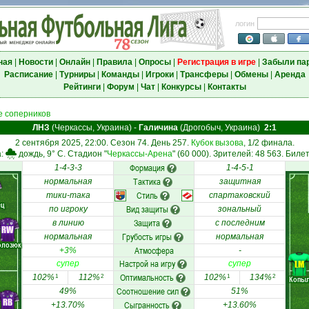
логин
ная
|
Новости
|
Онлайн
|
Правила
|
Опросы
|
Регистрация в игре
|
Забыли па
Расписание
|
Турниры
|
Команды
|
Игроки
|
Трансферы
|
Обмены
|
Аренда
Рейтинги
|
Форум
|
Чат
|
Конкурсы
|
Контакты
 соперников
ЛНЗ
(Черкассы, Украина)
-
Галичина
(Дрогобыч, Украина)
2:1
2 сентября 2025, 22:00. Сезон 74. День 257.
Кубок вызова
, 1/2 финала.
а:
дождь, 9° C. Стадион "
Черкассы-Арена
" (60 000). Зрителей: 48 563. Билет
Формация
1-4-3-3
1-4-5-1
Тактика
нормальная
защитная
Стиль
тики-така
спартаковский
ец
Вид защиты
по игроку
зональный
Защита
в линию
с последним
RW
Грубость игры
нормальная
нормальная
олозюк
Атмосфера
+3%
-
Настрой на игру
LM
супер
супер
Оптимальность
102%
112%
102%
134%
1
2
1
2
Копы
Соотношение сил
49%
51%
RB
Сыгранность
+13.70%
+13.60%