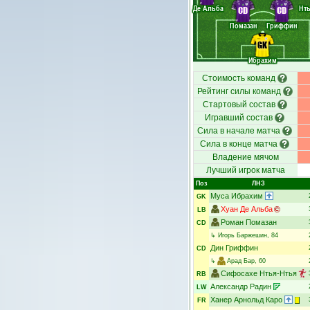
Де Альба
Нть
CD
CD
Помазан
Гриффин
GK
Ибрахим
Стоимость команд
Рейтинг силы команд
Стартовый состав
Игравший состав
Сила в начале матча
Сила в конце матча
Владение мячом
Лучший игрок матча
Поз
ЛНЗ
Муса Ибрахим
GK
Хуан Де Альба
LB
Роман Помазан
CD
↳
Игорь Баржешин
, 84
Дин Гриффин
CD
↳
Арад Бар
, 60
Сифосахе Нтья-Нтья
RB
Александр Радин
LW
Ханер Арнольд Каро
FR