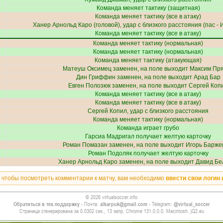
Команда меняет тактику (защитная)
Команда меняет тактику (все в атаку)
Ханер Арнольд Каро
(головой), удар с близкого расстояния (пас -
Команда меняет тактику (все в атаку)
Команда меняет тактику (нормальная)
Команда меняет тактику (нормальная)
Команда меняет тактику (атакующая)
Матеуш Оксимец
заменен, на поле выходит
Максим Пр
Дин Гриффин
заменен, на поле выходит
Арад Бар
Евген Полозюк
заменен, на поле выходит
Сергей Коп
Команда меняет тактику (все в атаку)
Команда меняет тактику (все в атаку)
Сергей Копил
, удар с близкого расстояния
Команда меняет тактику (нормальная)
Команда играет грубо
Гарсиа Мадригал
получает желтую карточку
Роман Помазан
заменен, на поле выходит
Игорь Барж
Роман Подоляк
получает желтую карточку
Ханер Арнольд Каро
заменен, на поле выходит
Давид Бе
, чтобы посмотреть комментарии к матчу, вам необходимо
ввести свои логин 
© 2026 virtualsoccer.info
Обратиться в тех.поддержку
- Почта:
alkarpuk@gmail.com
- Telegram:
@virtual_soccer
Страница сгенерирована за 0.0302 сек., 13 запр. Chrome 131.0.0.0. Macintosh. jQ2.eu