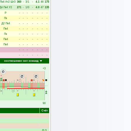
Пк4
Ат2
Шт3
360
-
3/1
-
4.1
46
175
Д4
Пк4
У2
271
-
1/0
-
4.0
47
135
Р
-
-
-
-
-
-
-
Пк
-
-
-
-
-
-
-
Д2
Пк4
-
-
-
-
-
-
-
Пк4
-
-
-
-
-
-
-
Пк
-
-
-
-
-
-
-
Пк4
-
-
-
-
-
-
-
Пк4
-
-
-
-
-
-
-
-
-
-
-
-
-
-
-
-
-
-
-
-
-
соотношение сил команд
+3
90
Счёт
0:1