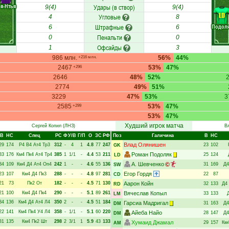
я-Нтья
Удары (в створ)
9(4)
9(4)
LD
Угловые
4
8
Штрафные
Подол
6
6
Пенальти
0
0
Офсайды
1
3
986 млн.
56%
44%
+216 млн.
2467
53%
47%
+296
2646
48%
52%
2774
49%
51%
3229
47%
53%
3
2585
53%
47%
+299
53%
47%
Худший игрок матча
Сергей Копил
(ЛНЗ)
В
В
НC
Спец
РC
Ф
У/В
Г/П
О
ЗС
РФ
Поз
Галичина
В
НC
Влад Олянишен
29
174
Р4
В4
Ат4
Тр3
312
-
4
1
4.8
77
247
23
102
GK
Роман Подоляк
33
176
Км4
Пк4
Ат4
Тр4
385
1
1/1
-
4.4
53
211
25
124
LD
А. Шевченко
34
109
Км4
Д4
Ат4
Оп4
242
1
-
-
4.6
55
136
31
169
Д4
SW
Егор Гордя
23
107
Км4
Д4
Пк3
288
-
-
-
4.8
97
281
22
87
CD
21
73
Пк2
От
182
-
-
-
4.5
71
130
Аарон Койн
32
133
Д4
RD
21
100
Км4
Д4
Пк4
290
-
-
-
5.1
89
261
Вячеслав Копыл
33
133
LM
34
136
Км4
Д4
Ат4
Л4
350
2
-
-
4.5
51
184
Гарсиа Мадригал
31
163
Д4
DM
22
141
Км4
Пк4
У4
Л4
358
-
1/1
-
5.1
60
220
Айеба Найо
28
147
Д4
DM
31
135
Км4
Пк2
Шт
298
2
3/1
1
5.9
43
133
Хумаид Джамал
29
157
Км
AM