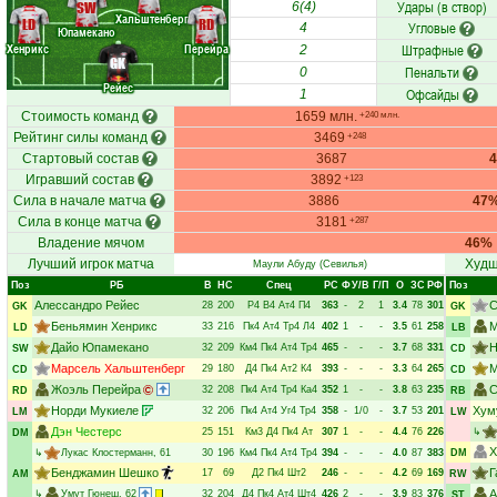
Удары (в створ)
SW
6(4)
Хальштенберг
LD
RD
Угловые
4
Юпамекано
Хенрикс
Перейра
Штрафные
2
GK
Пенальти
0
Рейес
Офсайды
1
Стоимость команд
1659 млн.
+240 млн.
Рейтинг силы команд
3469
+248
Стартовый состав
3687
Игравший состав
3892
+123
Сила в начале матча
3886
47
Сила в конце матча
3181
+287
Владение мячом
46%
Лучший игрок матча
Худш
Маули Абуду
(Севилья)
Поз
РБ
В
НC
Спец
РC
Ф
У/В
Г/П
О
ЗС
РФ
Поз
Алессандро Рейес
С
28
200
Р4
В4
Ат4
П4
363
-
2
1
3.4
78
301
GK
GK
Беньямин Хенрикс
М
33
216
Пк4
Ат4
Тр4
Л4
402
1
-
-
3.5
61
258
LD
LB
Дайо Юпамекано
Н
32
209
Км4
Пк4
Ат4
Тр4
465
-
-
-
3.7
68
331
SW
CD
Марсель Хальштенберг
М
29
180
Д4
Пк4
Ат2
К4
393
-
-
-
3.3
64
265
CD
CD
Жоэль Перейра
С
32
208
Пк4
Ат4
Тр4
Ка4
352
1
-
-
3.8
63
235
RD
RB
Норди Мукиеле
Хум
32
206
Пк4
Ат4
Уг4
Тр4
358
-
1/0
-
3.7
53
201
LM
LW
Дэн Честерс
25
151
Км3
Д4
Пк4
Ат
307
1
-
-
4.4
76
226
↳
DM
Х
↳
Лукас Клостерманн
, 61
30
196
Км4
Пк4
Ат4
Тр4
394
-
-
-
4.0
87
383
DM
Бенджамин Шешко
Г
17
69
Д2
Пк4
Шт2
246
-
-
-
4.2
69
169
AM
RW
А
↳
Умут Гюнеш
, 62
32
204
Д4
Пк4
Ат4
Шт4
426
2
-
-
3.9
83
376
ST