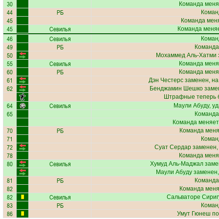
30
Команда меня
44
РБ
Коман
45
Команда меня
45
Севилья
Команда меняе
46
Севилья
Коман
49
РБ
Команда
50
Мохаммед Аль-Хатми
55
Севилья
Команда меня
60
РБ
Команда меня
61
Дэн Честерс
заменен, на
62
Бенджамин Шешко
замен
Штрафные теперь 
64
Севилья
Маули Абуду
, у
65
Команда
Команда меняет
70
РБ
Команда меняе
71
Коман
72
Суат Сердар
заменен,
78
Команда меня
80
Севилья
Хумуд Аль-Маджал
заме
Маули Абуду
заменен,
81
РБ
Команда
82
Команда меняе
82
Севилья
Сальваторе Сириг
83
РБ
Коман
86
Умут Гюнеш
по