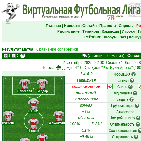
Главная
|
Новости
|
Онлайн
|
Правила
|
Опросы
|
Ре
Расписание
|
Турниры
|
Команды
|
Игроки
|
Т
Рейтинги
|
Форум
|
Чат
|
Конку
Результат матча
|
Сравнение соперников
РБ
(Лейпциг, Германия)
-
Севил
3
0
2 сентября 2025, 22:00. Сезон 74. День 25
Погода:
дождь, 6° C. Стадион "
Ред Булл Арена
" (10
Формация
1-4-4-2
Тактика
защитная
CF
CF
Стиль
спартаковский
Собослай
Сердар
Вид защиты
зональный
Защита
с последним
AM
Грубость игры
грубая
Шешко
Атмосфера
+1%
LM
RM
Настрой на игру
обычный
Мукиеле
Аль-Хатми
DM
Оптимальность
100%
112%
1
2
Соотношение сил
Честерс
51%
Сыгранность
+9.49%
CD