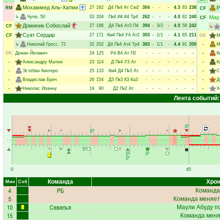
Мохаммед Аль-Хатми
27
162
Д4
Пк4
Ат
См2
304
-
-
-
4.3
83
238
Р
RM
CF
↳
Чупе
, 50
33
204
Пк4
И4
К4
Тр4
262
-
-
-
4.0
82
240
Мау
CF
Доминик Собослай
27
186
Д4
Пк4
Ат3
П4
394
-
3/2
-
4.0
58
242
CF
↳
Суат Сердар
27
171
Км4
Пк4
У4
Ат2
303
-
1/1
-
4.1
65
211
CF
GK
М
↳
Николай Гросс
, 72
32
202
Д4
Пк4
Ат4
Тр4
383
-
1/1
-
4.4
91
350
-
М
GK
Дежан Йелавич
24
125
Р4
В4
Ат
П2
-
-
-
-
-
-
-
-
К
-
Александру Матею
23
114
Д
Пк4
У3
Ат
-
-
-
-
-
-
-
-
К
-
Эстебан Кинтеро
25
133
Км4
Д4
Пк3
Ат
-
-
-
-
-
-
-
-
С
-
Владислав Брич
26
154
Д3
Пк3
К3
Ка3
-
-
-
-
-
-
-
-
Д
-
Николас Иоанну
19
90
Д2
Пк2
Ат
-
-
-
-
-
-
-
-
Х
Лента событий:
0
45
Команда
Хрон
Мин
Соб
4
РБ
Команда
5
Команда меняет
10
Севилья
Маули Абуду
по
15
Команда меняе