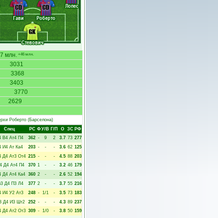
Лопес
CD
CD
Гави
Роберто
GK
Стевович
7 млн.
+46 млн.
3031
3368
3403
3770
2629
рхи Роберто
(Барселона)
Спец
РC
Ф
У/В
Г/П
О
ЗС
РФ
4
В4
Ат4
П4
362
-
9
2
3.7
73
277
4
И4
Ат
Ка4
203
-
-
-
3.6
62
125
4
Д4
Ат3
От4
215
-
-
-
4.5
88
203
4
Д4
Ат4
П4
370
1
-
-
3.2
46
179
4
Д4
Ат4
Ка4
360
2
-
-
2.6
52
194
м3
Д4
П3
Л4
377
2
-
-
3.7
55
216
4
И4
У2
Ат3
248
-
1/1
-
3.5
73
183
3
Д4
И3
Шт2
252
-
-
-
4.3
89
237
4
Д4
Ат2
От3
309
-
1/0
-
3.8
50
159