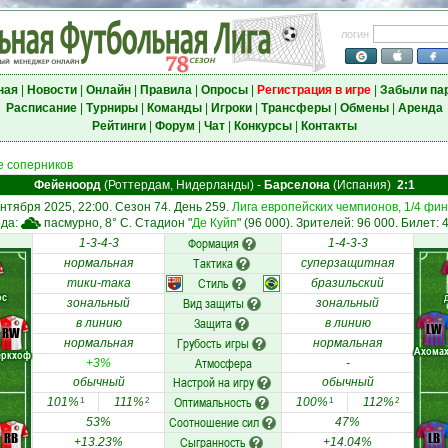
логин
ная
|
Новости
|
Онлайн
|
Правила
|
Опросы
|
Регистрация в игре
|
Забыли па
Расписание
|
Турниры
|
Команды
|
Игроки
|
Трансферы
|
Обмены
|
Аренда
Рейтинги
|
Форум
|
Чат
|
Конкурсы
|
Контакты
 соперников
Фейеноорд
(Роттердам, Нидерланды)
-
Барселона
(Испания)
2:1
ентября 2025, 22:00. Сезон 74. День 259.
Лига европейских чемпионов, 1/4 фи
ода:
пасмурно, 8° C. Стадион "
Де Куйп
" (96 000). Зрителей: 96 000. Билет: 
Формация
1-3-4-3
1-4-3-3
Тактика
нормальная
суперзащитная
Стиль
тики-така
бразильский
ос
Вид защиты
зональный
зональный
Защита
в линию
в линию
LW
RW
Грубость игры
нормальная
нормальная
Ахома
еркхоф
Атмосфера
+3%
-
Настрой на игру
обычный
обычный
Оптимальность
101%
111%
100%
112%
1
2
1
2
Соотношение сил
53%
47%
RB
LB
Сыгранность
+13.23%
+14.04%