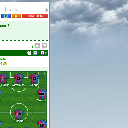
пароль
вход в игру
роль?
+3
4
0
нала
.
46
CF
CF
CF
де Йонг
Антониссе
Балде
RW
х
Ямаль
DM
Эндрю
RB