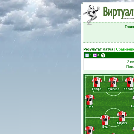
Глав
Результат матча
|
Сравнение
5
0
2 с
Пог
CF
CF
CF
Грифо
Куйперс
Колов
LW
Нуху
К
CM
DM
Хаджич
Вуд
LB