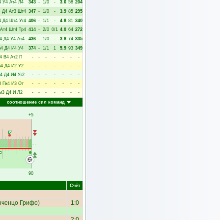
4
У4
Ат4
Л4
343
-
1/0
-
3.6
58
204
4
Д4
Ат3
Шт4
347
-
1/0
-
3.9
85
295
4
Д4
Шт4
Уг4
406
-
1/1
-
4.8
81
340
Ат4
Шт4
Тр4
414
-
2/0
0/1
4.0
64
272
4
Д4
У4
Ат4
436
-
1/0
-
3.8
74
335
м4
Д4
И4
У4
374
-
1/1
1
5.9
93
349
4
В4
Ат2
П
-
-
-
-
-
-
-
м4
Д4
И2
У2
-
-
-
-
-
-
-
4
Д4
И4
Уг2
-
-
-
-
-
-
-
3
Пк4
И3
От
-
-
-
-
-
-
-
м3
Д4
И
Л2
-
-
-
-
-
-
-
соотношение сил команд
+5
90
Счёт
нченцо Грифо
)
1:0
2:0