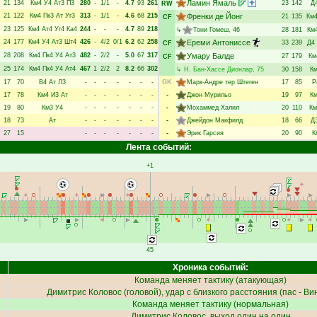
Ламин Ямаль
21
134
Км4
У4
Ат3
П3
280
-
1/1
-
4.7
93
261
23
142
Д
RW
21
122
Км4
Пк3
Ат
Уг3
313
-
1/1
-
4.6
68
215
Френки де Йонг
21
135
Км
CF
23
125
Км4
Ат4
Уг4
Ка4
244
-
-
-
4.7
89
218
↳
Тони Гомеш
, 46
28
181
Км
24
177
Км4
У4
Ат3
Шт4
426
-
4/2
0/1
6.2
62
258
Ереми Антониссе
33
239
Д4
CF
28
208
Км4
Пк4
У4
Ат3
482
-
2/2
-
5.0
67
317
Умару Балде
27
179
Км
CF
25
174
Км4
Пк4
У4
Ат4
467
1
2/2
2
8.2
66
302
↳
Н. Бан-Хассе Дионлар
, 75
30
158
К
17
70
В4
Ат
Л3
-
-
-
-
-
-
-
GK
Марк-Андре тер Штеген
17
85
Р
17
78
Км4
И3
Ат
-
-
-
-
-
-
-
-
Джон Мурильо
19
97
К
19
80
Км3
У4
-
-
-
-
-
-
-
-
Мохаммед Халил
20
110
Км
18
73
Ат
-
-
-
-
-
-
-
-
Джейдон Макфилд
18
66
Д
27
15
-
-
-
-
-
-
-
-
Эрик Гарсия
20
90
К
Лента событий:
+1
45
Хроника событий:
Команда меняет тактику (атакующая)
Димитрис Коловос
(головой), удар с близкого расстояния (пас -
Ви
Команда меняет тактику (нормальная)
Димитрис Коловос
, выход один на один