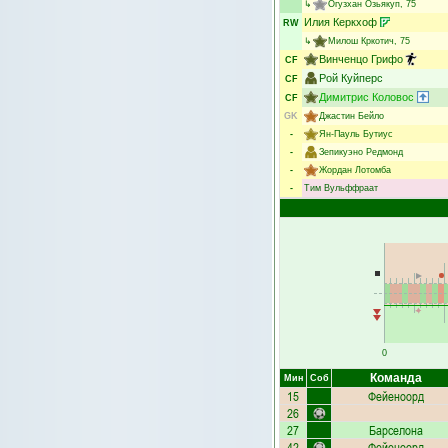
↳
Огузхан Озьякуп
, 75
Илия Керкхоф
RW
↳
Милош Кркотич
, 75
Винченцо Грифо
CF
Рой Куйперс
CF
Димитрис Коловос
CF
GK
Джастин Бейло
-
Ян-Пауль Бутиус
-
Зепикуэно Редмонд
-
Жордан Лотомба
-
Тим Вульффраат
0
Команда
Мин
Соб
15
Фейеноорд
26
27
Барселона
42
Фейеноорд