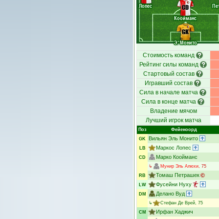
Лопес
Пе
CD
Коойманс
GK
Э. Монито
Стоимость команд
Рейтинг силы команд
Стартовый состав
Игравший состав
Сила в начале матча
Сила в конце матча
Владение мячом
Лучший игрок матча
Поз
Фейеноорд
Вильян Эль Монито
GK
Маркос Лопес
LB
Марко Коойманс
CD
↳
Мунир Эль Алюхи
, 75
Томаш Петрашек
RB
Фусейни Нуху
LW
Делано Вуд
DM
↳
Стефан Де Врей
, 75
Ирфан Хаджич
CM