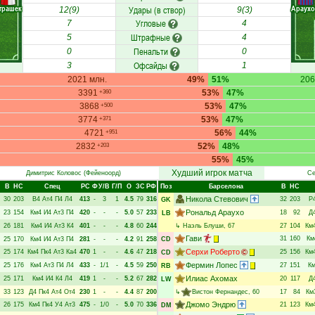
трашек
Араухо
Удары (в створ)
12(9)
9(3)
Угловые
7
4
Штрафные
5
4
Пенальти
0
0
Офсайды
3
1
2021 млн.
49%
51%
206
3391
53%
47%
+360
3868
53%
47%
+500
3774
53%
47%
+371
4721
56%
44%
+951
2832
52%
48%
+203
55%
45%
Худший игрок матча
Димитрис Коловос
(Фейеноорд)
Се
В
НC
Спец
РC
Ф
У/В
Г/П
О
ЗС
РФ
Поз
Барселона
В
НC
Никола Стевович
30
203
В4
Ат4
П4
Л4
413
-
3
1
4.5
79
316
32
203
Р
GK
Рональд Араухо
23
154
Км4
И4
Ат3
П4
420
-
-
-
5.0
57
233
18
92
Д
LB
26
181
Км4
И4
Ат3
К4
401
-
-
-
4.8
60
244
↳
Наэль Блуши
, 67
27
104
Км
Гави
31
160
Км
25
170
Км4
И4
Ат3
П4
281
-
-
-
4.2
91
258
CD
Серхи Роберто
25
174
Км4
Пк4
Ат3
Ка4
470
1
-
-
4.6
47
218
25
156
Км
CD
Фермин Лопес
25
176
Км4
Ат3
П4
Л4
433
-
1/1
-
4.5
59
250
27
151
К
RB
Илиас Ахомах
25
171
Км4
И4
К4
Л4
419
1
-
-
5.2
67
282
20
117
Д
LW
33
123
Д4
Пк4
Ат4
От4
230
1
-
-
4.4
87
200
↳
Вистон Фернандес
, 60
17
84
Км
Джомо Эндрю
26
175
Км4
Пк4
У4
Ат3
475
-
1/0
-
5.0
70
336
21
123
Км
DM