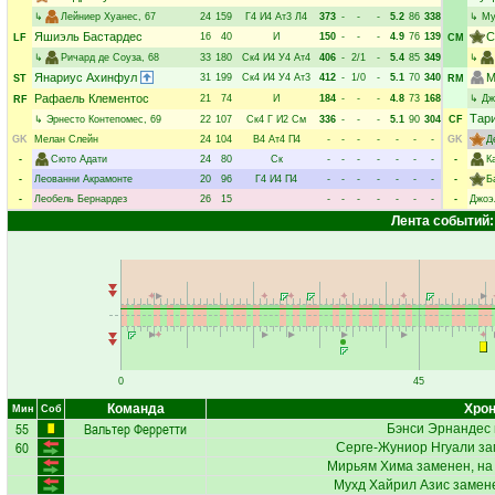
↳
Лейниер Хуанес
, 67
24
159
Г4
И4
Ат3
Л4
373
-
-
-
5.2
86
338
↳
Му
Яшиэль Бастардес
С
16
40
И
150
-
-
-
4.9
76
139
LF
CM
↳
Ричард де Соуза
, 68
33
180
Ск4
И4
У4
Ат4
406
-
2/1
-
5.4
85
349
↳
Янариус Ахинфул
М
31
199
Ск4
И4
У4
Ат3
412
-
1/0
-
5.1
70
340
ST
RM
Рафаель Клементос
21
74
И
184
-
-
-
4.8
73
168
↳
Дж
RF
Тар
↳
Эрнесто Контепомес
, 69
22
107
Ск4
Г
И2
См
336
-
-
-
5.1
90
304
CF
GK
Мелан Слейн
24
104
В4
Ат4
П4
-
-
-
-
-
-
-
GK
Д
-
Сюто Адати
24
80
Ск
-
-
-
-
-
-
-
-
К
-
Леованни Акрамонте
20
96
Г4
И4
П4
-
-
-
-
-
-
-
-
Б
-
Леобель Бернардез
26
15
-
-
-
-
-
-
-
-
Джоэ
Лента событий:
0
45
Команда
Хрон
Мин
Соб
55
Вальтер Ферретти
Бэнси Эрнандес
60
Серге-Жуниор Нгуали
за
Мирьям Хима
заменен, на
Мухд Хайрил Азис
замене