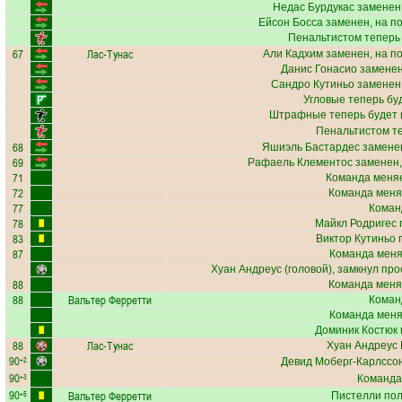
Недас Бурдукас
заменен,
Ейсон Босса
заменен, на п
Пенальтистом теперь
67
Лас-Тунас
Али Кадхим
заменен, на п
Данис Гонасио
заменен
Сандро Кутиньо
заменен,
Угловые теперь бу
Штрафные теперь будет
Пенальтистом т
68
Яшиэль Бастардес
заменен
69
Рафаель Клементос
заменен,
71
Команда меняе
72
Команда меня
77
Коман
78
Майкл Родригес
83
Виктор Кутиньо
п
87
Команда меняе
Хуан Андреус
(головой), замкнул про
88
Команда меня
88
Вальтер Ферретти
Коман
Команда меняе
Доминик Костюк
88
Лас-Тунас
Хуан Андреус
90
+2
Девид Моберг-Карлссо
90
+3
Команда
90
Вальтер Ферретти
+5
Пистелли
пол