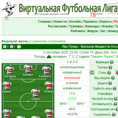
Главная
|
Новости
|
Онлайн
|
Правила
|
Опросы
|
Ре
Расписание
|
Турниры
|
Команды
|
Игроки
|
Т
Рейтинги
|
Форум
|
Чат
|
Конку
Результат матча
|
Сравнение соперников
Лас-Тунас
-
Вальтер Ферретти
(Мана
4
0
2 сентября 2025, 22:00. Сезон 74. День 266.
Лига
Погода:
пасмурно, 7° C. Стадион "
Овидио Торрес
" 
Формация
1-4-3-3
Тактика
суперзащитная
ST
LF
RF
Стиль
нормальный
Ахинфул
Бастардес
Клементос
Вид защиты
зональный
Защита
в линию
LW
RW
Грубость игры
нормальная
Кадхим
Кутиньо
FR
Атмосфера
+1%
Настрой на игру
Гонасио
супер
Оптимальность
99%
89%
1
2
Соотношение сил
46%
LB
RB
Сыгранность
+9.97%