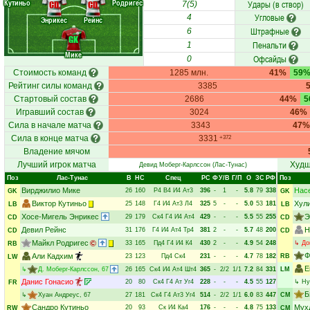
Кутиньо
Родригес
Удары (в створ)
CD
CD
7(5)
Угловые
4
Энрикес
Рейнс
Штрафные
6
GK
Пенальти
1
Мике
Офсайды
0
Стоимость команд
1285 млн.
41%
59
Рейтинг силы команд
3385
Стартовый состав
2686
44%
5
Игравший состав
3024
46%
Сила в начале матча
3343
47%
Сила в конце матча
3331
+372
Владение мячом
Лучший игрок матча
Худш
Девид Моберг-Карлссон
(Лас-Тунас)
Поз
Лас-Тунас
В
НC
Спец
РC
Ф
У/В
Г/П
О
ЗС
РФ
Поз
Вирджилио Мике
Нас
26
160
Р4
В4
И4
Ат3
396
-
1
-
5.8
79
338
GK
GK
Виктор Кутиньо
Хул
25
148
Г4
И4
Ат3
Л4
325
5
-
-
5.0
53
181
LB
LB
Хосе-Мигель Энрикес
Э
29
179
Ск4
Г4
И4
Ат4
429
-
-
-
5.5
55
255
CD
CD
Девил Рейнс
Н
31
176
Г4
И4
Ат4
Тр4
381
2
-
-
5.7
48
200
CD
CD
Майкл Родригес
33
165
Пд4
Г4
И4
К4
430
2
-
-
4.9
54
248
↳
До
RB
Ф
Али Кадхим
23
123
Пд4
Ск4
231
-
-
-
4.7
78
182
RB
LW
Е
↳
Д. Моберг-Карлссон
, 67
26
165
Ск4
И4
Ат4
Шт4
365
-
2/2
1/1
7.2
84
331
LM
Данис Гонасио
20
80
Ск4
Г4
Ат
Уг4
228
-
-
-
4.5
55
127
↳
Ну
FR
Б
↳
Хуан Андреус
, 67
27
181
Ск4
Г4
Ат3
Уг4
514
-
2/2
1/1
6.0
83
447
CM
Сандро Кутиньо
Мух
20
93
Ск
И4
Ка4
176
-
-
-
4.8
75
133
RW
CM