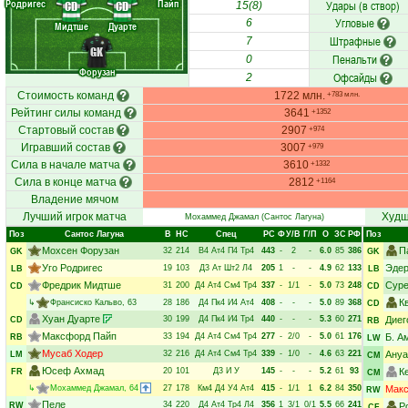
Родригес
Пайп
Удары (в створ)
CD
CD
15(8)
Угловые
6
Мидтше
Дуарте
Штрафные
7
GK
Пенальти
0
Форузан
Офсайды
2
Стоимость команд
1722 млн.
+783 млн.
Рейтинг силы команд
3641
+1352
Стартовый состав
2907
+974
Игравший состав
3007
+979
Сила в начале матча
3610
+1332
Сила в конце матча
2812
+1164
Владение мячом
Лучший игрок матча
Худш
Мохаммед Джамал
(Сантос Лагуна)
Поз
Сантос Лагуна
В
НC
Спец
РC
Ф
У/В
Г/П
О
ЗС
РФ
Поз
Мохсен Форузан
П
32
214
В4
Ат4
П4
Тр4
443
-
2
-
6.0
85
386
GK
GK
Уго Родригес
Эдер
19
103
Д3
Ат
Шт2
Л4
205
1
-
-
4.9
62
133
LB
LB
Фредрик Мидтше
Сур
31
200
Д4
Ат4
См4
Тр4
337
-
1/1
-
5.0
73
248
CD
CD
К
↳
Франсиско Кальво
, 63
28
186
Д4
Пк4
И4
Ат4
408
-
-
-
5.0
89
368
CD
Хуан Дуарте
30
199
Д4
Пк4
И4
Тр4
440
-
-
-
5.3
60
271
Диег
CD
RB
Максфорд Пайп
33
194
Д4
Ат4
См4
Тр4
277
-
2/0
-
5.0
61
176
Б. А
RB
LW
Мусаб Ходер
32
216
Д4
Ат4
См4
Тр4
339
-
1/0
-
4.6
63
221
Ануа
LM
CM
Юсеф Ахмад
20
101
Д3
И
У
145
-
-
-
5.2
61
93
К
FR
CM
↳
Мохаммед Джамал
, 64
27
178
Км4
Д4
У4
Ат4
415
-
1/1
1
6.2
84
350
Макс
RW
Пеле
34
220
Д4
Ат4
Тр4
Л4
356
1
3/1
0/1
5.5
66
241
RW
Р
CF