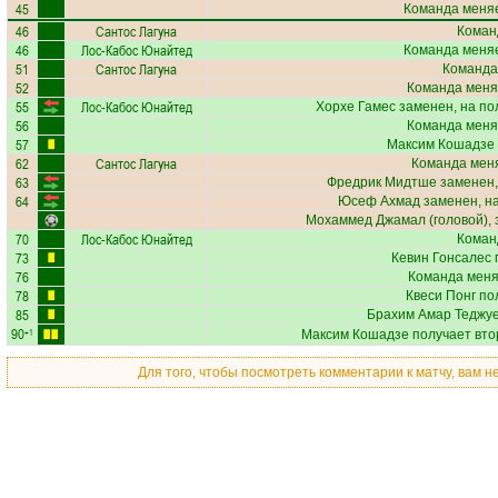
45
Команда меняе
46
Сантос Лагуна
Коман
46
Лос-Кабос Юнайтед
Команда меняе
51
Сантос Лагуна
Команда
52
Команда меня
55
Лос-Кабос Юнайтед
Хорхе Гамес
заменен, на по
56
Команда меня
57
Максим Кошадзе
62
Сантос Лагуна
Команда меня
63
Фредрик Мидтше
заменен,
64
Юсеф Ахмад
заменен, н
Мохаммед Джамал
(головой), 
70
Лос-Кабос Юнайтед
Коман
73
Кевин Гонсалес
п
76
Команда меняе
78
Квеси Понг
пол
85
Брахим Амар Теджу
90
+1
Максим Кошадзе
получает вто
Для того, чтобы посмотреть комментарии к матчу, вам 