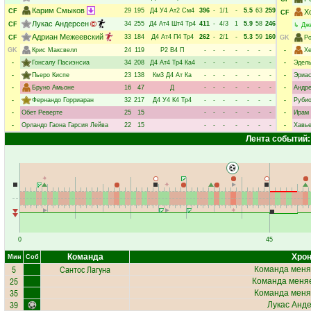
Карим Смыков
29
195
Д4
У4
Ат2
См4
396
-
1/1
-
5.5
63
259
CF
Х
CF
Лукас Андерсен
34
255
Д4
Ат4
Шт4
Тр4
411
-
4/3
1
5.9
58
246
CF
↳
Дж
Адриан Межеевский
33
184
Д4
Ат4
П4
Тр4
262
-
2/1
-
5.3
59
160
CF
GK
Ро
GK
Крис Максвелл
24
119
Р2
В4
П
-
-
-
-
-
-
-
-
Х
-
Гонсалу Пасиэнсиа
34
208
Д4
Ат4
Тр4
Ка4
-
-
-
-
-
-
-
-
Эдель
-
Пьеро Киспе
23
138
Км3
Д4
Ат
Ка
-
-
-
-
-
-
-
-
Эриас
-
Бруно Амьоне
16
47
Д
-
-
-
-
-
-
-
-
Андре
-
Фернандо Горриаран
32
217
Д4
У4
К4
Тр4
-
-
-
-
-
-
-
-
Рубио
-
Обет Реверте
25
15
-
-
-
-
-
-
-
-
Ирам
-
Орландо Гаона Гарсия Лейва
22
15
-
-
-
-
-
-
-
-
Хавь
Лента событий:
0
45
Команда
Хрон
Мин
Соб
5
Сантос Лагуна
Команда меня
25
Команда меняе
35
Команда меня
39
Лукас Анд