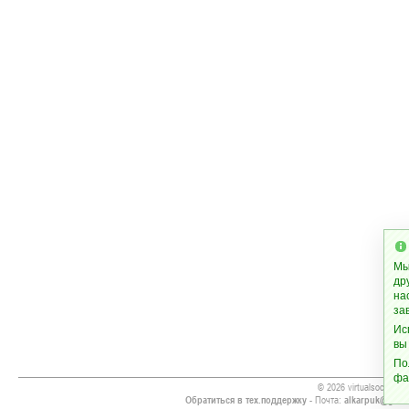
Мы
др
на
за
Ис
вы
По
фа
© 2026 virtualsoccer.inf
Обратиться в тех.поддержку
- Почта:
alkarpuk@gmai