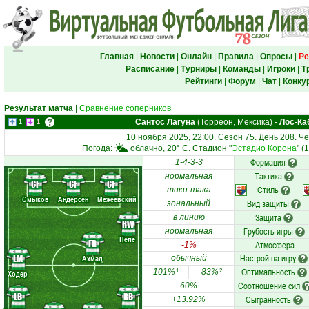
Главная
|
Новости
|
Онлайн
|
Правила
|
Опросы
|
Ре
Расписание
|
Турниры
|
Команды
|
Игроки
|
Т
Рейтинги
|
Форум
|
Чат
|
Конку
Результат матча
|
Сравнение соперников
Сантос Лагуна
(Торреон, Мексика)
-
Лос-Ка
1
1
10 ноября 2025, 22:00. Сезон 75. День 208. 
Погода:
облачно, 20° C. Стадион "
Эстадио Корона
" (
Формация
1-4-3-3
Тактика
нормальная
CF
CF
CF
Стиль
тики-така
Смыков
Андерсен
Межеевский
Вид защиты
зональный
Защита
в линию
RW
Грубость игры
нормальная
Пеле
FR
Атмосфера
-1%
Настрой на игру
LM
Ахмад
обычный
Оптимальность
101%
83%
1
2
Ходер
Соотношение сил
60%
LB
RB
Сыгранность
+13.92%