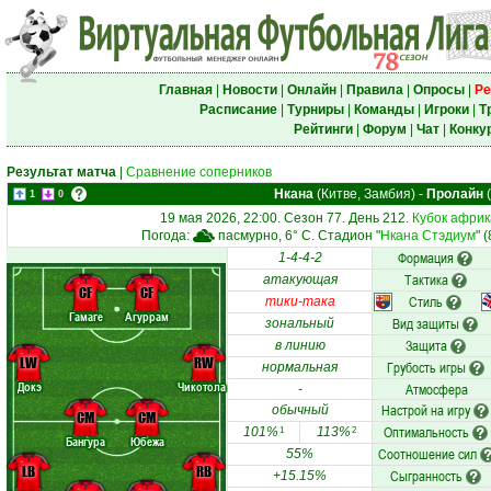
Главная
|
Новости
|
Онлайн
|
Правила
|
Опросы
|
Ре
Расписание
|
Турниры
|
Команды
|
Игроки
|
Т
Рейтинги
|
Форум
|
Чат
|
Конку
Результат матча
|
Сравнение соперников
Нкана
(Китве, Замбия)
-
Пролайн
(
1
0
19 мая 2026, 22:00. Сезон 77. День 212.
Кубок африк
Погода:
пасмурно, 6° C. Стадион "
Нкана Стэдиум
" 
Формация
1-4-4-2
Тактика
атакующая
CF
CF
Стиль
тики-така
Гамаге
Агуррам
Вид защиты
зональный
Защита
в линию
LW
RW
Грубость игры
нормальная
Докэ
Чикотола
Атмосфера
-
Настрой на игру
обычный
CM
CM
Оптимальность
101%
113%
1
2
Бангура
Юбежа
Соотношение сил
55%
LB
RB
Сыгранность
+15.15%