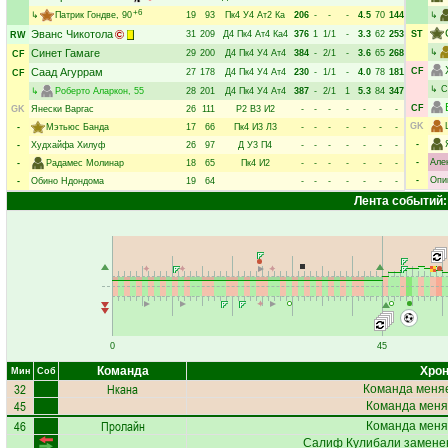
+6
↳
Патрик Гондве
, 90
19
93
Пк4
У4
Ат2
Ка
206
-
-
-
4.5
70
144
↳
Эванс Чикотола
31
209
Д4
Пк4
Ат4
Ка4
376
1
1/1
-
3.3
62
253
ST
RW
Синет Гамаге
↳
29
200
Д4
Пк4
У4
Ат4
384
-
2/1
-
3.6
65
268
CF
Саад Агуррам
CF
27
178
Д4
Пк4
У4
Ат4
230
-
1/1
-
4.0
78
181
CF
↳
С
↳
Роберто Аларкон
, 55
28
201
Д4
Пк4
У4
Ат4
387
-
2/1
1
5.3
84
347
CF
GK
Янески Варгас
26
111
Р2
В3
И2
-
-
-
-
-
-
-
GK
-
Мэтьюс Банда
17
66
Пк4
И3
Л3
-
-
-
-
-
-
-
-
-
Худхайфа Хилуф
26
97
Д
У3
П4
-
-
-
-
-
-
-
-
Але
-
Радамес Молинар
18
65
Пк4
И2
-
-
-
-
-
-
-
-
Опи
-
Обино Ндондома
19
64
-
-
-
-
-
-
-
Лента событий:
0
45
Команда
Хрон
Мин
Соб
32
Нкана
Команда меняе
45
Команда меня
46
Пролайн
Команда меня
Салиф Кулибали
заменен