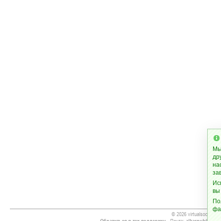
Мы
др
на
за
Ис
вы
По
фа
© 2026 virtualsoccer.inf