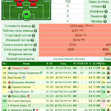
Алджумаа
Сантос
Удары (в створ)
CD
CD
7(4)
Угловые
5
Гачник
Малама
Штрафные
3
GK
Пенальти
0
Чаба
Офсайды
2
Стоимость команд
1524 млн.
+465 млн.
Рейтинг силы команд
3257
+433
Стартовый состав
3508
+923
Игравший состав
3674
+689
Сила в начале матча
3753
47
Сила в конце матча
2836
45%
Владение мячом
47
Лучший игрок матча
Худш
Винченцо Имбимбо
(Пролайн)
Поз
Нкана
В
НC
Спец
РC
Ф
У/В
Г/П
О
ЗС
РФ
Поз
Танкисо Чаба
30
200
Р4
Ат4
П4
Тр4
344
-
8
3
2.5
74
278
GK
GK
Мамаду Омар Алджумаа
29
198
Д4
Пк4
Ат4
Уг4
341
-
1/0
-
2.8
54
199
LB
LB
Вид Гачник
28
184
Д4
Пк4
Ат4
К4
325
1
-
-
3.4
52
183
CD
CD
Донашано Малама
Ал
24
153
Д4
Пк4
Ат4
Оп4
326
1
-
-
2.8
50
174
CD
CD
Серхио Сантос
Инь
29
133
Км4
Д4
П4
Ка2
326
1
-
-
4.2
74
242
RB
RB
↳
Майкл Миелес
, 55
27
172
Км4
Пк4
Ат4
См4
397
-
-
-
3.6
84
356
LW
Жосуэ Докэ
31
215
Д4
Пк4
Ат4
П4
402
-
-
-
3.8
63
274
LW
↳
Т
Па Саикп Бангура
25
118
Км4
Пк4
И4
Ат4
261
1
-
-
3.8
74
195
CM
CM
↳
Исмоило Барро
, 55
29
198
Д4
Пк4
Ат4
См4
419
-
-
-
3.9
80
360
↳
Д
Ф. Моралес Юбежа
29
231
Д4
Пк4
Ат4
Шт4
437
-
-
0/1
3.9
58
271
CM
RW