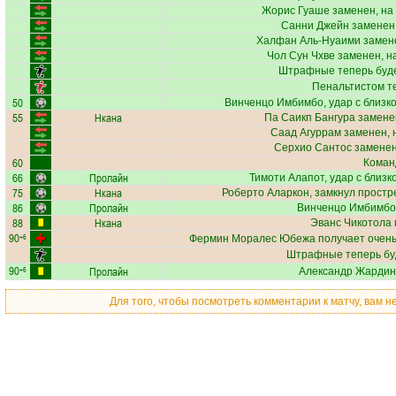
Жорис Гуаше
заменен, на
Санни Джейн
заменен,
Халфан Аль-Нуаими
замене
Чол Сун Чхве
заменен, н
Штрафные теперь буд
Пенальтистом т
50
Винченцо Имбимбо
, удар с близк
55
Нкана
Па Саикп Бангура
заменен
Саад Агуррам
заменен, 
Серхио Сантос
заменен
60
Коман
66
Пролайн
Тимоти Алапот
, удар с близк
75
Нкана
Роберто Аларкон
, замкнул простр
86
Пролайн
Винченцо Имбимбо
88
Нкана
Эванс Чикотола
90
+6
Фермин Моралес Юбежа
получает
очень
Штрафные теперь бу
90
Пролайн
+6
Александр Жарди
Для того, чтобы посмотреть комментарии к матчу, вам 