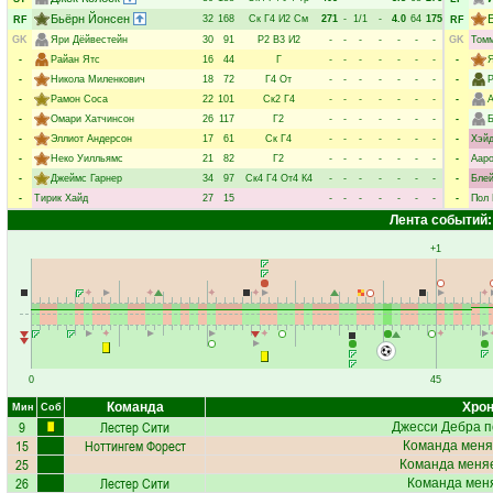
Бьёрн Йонсен
32
168
Ск
Г4
И2
См
271
-
1/1
-
4.0
64
175
RF
RF
GK
Яри Дёйвестейн
30
91
Р2
В3
И2
-
-
-
-
-
-
-
GK
Томм
-
Райан Ятс
16
44
Г
-
-
-
-
-
-
-
-
Я
-
Никола Миленкович
18
72
Г4
От
-
-
-
-
-
-
-
-
-
Рамон Соса
22
101
Ск2
Г4
-
-
-
-
-
-
-
-
А
-
Омари Хатчинсон
26
117
Г2
-
-
-
-
-
-
-
-
-
Эллиот Андерсон
17
61
Ск
Г4
-
-
-
-
-
-
-
-
Хэйд
-
Неко Уилльямс
21
82
Г2
-
-
-
-
-
-
-
-
Ааро
-
Джеймс Гарнер
34
97
Ск4
Г4
От4
К4
-
-
-
-
-
-
-
-
Блей
-
Тирик Хайд
27
15
-
-
-
-
-
-
-
-
Пол 
Лента событий:
+1
0
45
Команда
Хрон
Мин
Соб
9
Лестер Сити
Джесси Дебра
п
15
Ноттингем Форест
Команда меня
25
Команда меняе
26
Лестер Сити
Команда меня