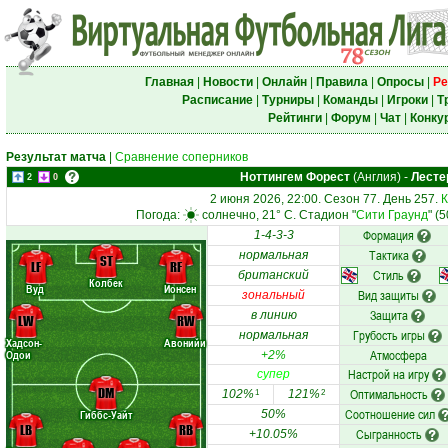
Главная
|
Новости
|
Онлайн
|
Правила
|
Опросы
|
Ре
Расписание
|
Турниры
|
Команды
|
Игроки
|
Т
Рейтинги
|
Форум
|
Чат
|
Конку
Результат матча
|
Сравнение соперников
Ноттингем Форест
(Англия)
-
Лесте
2
0
2 июня 2026, 22:00. Сезон 77. День 257.
К
Погода:
солнечно, 21° C. Стадион "
Сити Граунд
" (
Формация
1-4-3-3
Тактика
нормальная
ST
LF
RF
Стиль
британский
Колбек
Вуд
Йонсен
Вид защиты
зональный
Защита
в линию
LW
RW
Грубость игры
нормальная
Хадсон-
Авонийи
Атмосфера
Одои
+2%
Настрой на игру
супер
DM
Оптимальность
102%
121%
1
2
Соотношение сил
Гиббс-Уайт
50%
LB
RB
Сыгранность
+10.05%