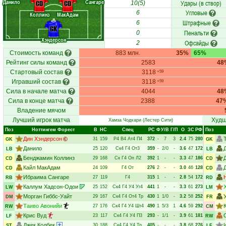
Данило
Сангаре
Удары (в створ)
CD
CD
10(5)
Угловые
6
Коллинз
МакАдам
Штрафные
6
GK
Пенальти
0
Хэндерсон
Офсайды
2
Стоимость команд
883 млн.
35%
65%
Рейтинг силы команд
2583
48
Стартовый состав
3118
+59
Игравший состав
3118
+59
Сила в начале матча
4044
48
Сила в конце матча
2388
47
Владение мячом
Лучший игрок матча
Худш
Хамза Чодхари
(Лестер Сити)
Поз
Ноттингем Форест
В
НC
Спец
РC
Ф
У/В
Г/П
О
ЗС
РФ
Поз
Дин Хэндерсон
31
159
Р4
В4
Ат4
П4
372
-
7
3
2.4
75
280
GK
GK
Данило
25
120
Ск4
Г4
От3
359
-
2/0
-
3.6
47
172
LB
LB
Бенджамин Коллинз
29
168
Ск
Г4
Оп
Л2
392
1
-
-
3.3
47
186
CD
CD
Кайл МакАдам
24
109
Г4
От
276
2
-
-
3.0
46
128
CD
CD
Ибраима Сангаре
27
119
Г4
315
1
-
-
2.8
54
172
RB
RD
Каллум Хадсон-Одои
25
152
Ск4
Г4
У4
Уг4
441
1
-
-
3.3
61
273
LW
LM
Морган Гиббс-Уайт
29
167
Ск4
Г4
От4
Тр
430
1
1/0
-
3.2
58
252
DM
FR
Таиво Авонийи
27
176
Ск4
Г4
У4
Шт4
490
1
5/3
1
4.6
59
292
RW
CM
Крис Вуд
23
117
Ск4
Г4
У4
П3
293
-
1/1
-
3.9
61
181
LF
RW
Джек Колбек
30
188
Ск4
Г4
У4
Тр
405
-
-
-
3.8
68
276
ST
LF