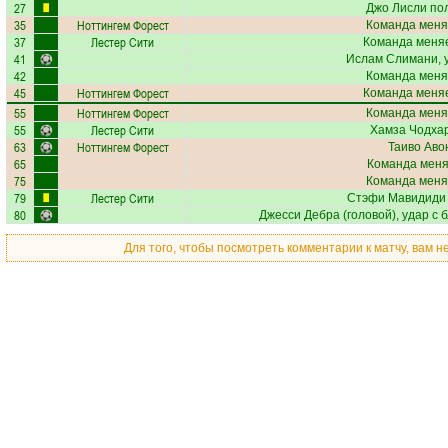
27
Джо Лисли
пол
35
Ноттингем Форест
Команда меня
37
Лестер Сити
Команда меняе
41
Ислам Слимани
,
42
Команда меня
45
Ноттингем Форест
Команда меняе
55
Ноттингем Форест
Команда меня
55
Лестер Сити
Хамза Чодха
63
Ноттингем Форест
Таиво Аво
65
Команда меняе
75
Команда меня
79
Лестер Сити
Стэфи Мавидиди
80
Джесси Дебра
(головой), удар с 
Для того, чтобы посмотреть комментарии к матчу, вам 