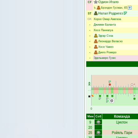
Одион Игало
CF
↳
Брэндон Гусман
, 65
Натал Родригез
ST
GK
Хорхе Омар Амегаза
-
Джимми Баланта
-
Хосе Паниагуа
-
Эдгар Соза
-
Леонардо Веласко
-
Хосе Чавез
-
Диего Ромеро
-
Эдельмиро Гузес
0
Команда
Мин
Соб
9
Циклон
20
25
Ройяль Пари
35
Циклон