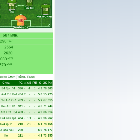
CD
SW
Гайтан
RD
Тси
а
Чеккерини
GK
Чимбамба
687 млн.
298
+237
2564
2620
4030
+375
670
+343
эксон Смит
(Ройяль Пари)
Спец
РC
Ф
У/В
Г/П
О
ЗС
РФ
4
В4
Тр4
Л4
386
-
4
1
4.9
78
303
4
Ат4
Уг3
Ка4
404
2
-
-
5.0
55
225
4
У4
Ат4
От4
469
-
-
-
5.2
67
315
Пк4
Ат3
К4
341
-
-
-
4.6
71
244
Ат4
От4
Тр4
463
-
-
-
4.9
66
314
Пк4
Ат3
Тр4
454
-
1/1
-
4.9
56
262
Км4
Д2
И
210
-
2/2
-
5.1
78
165
Д3
От4
Ка3
230
-
-
-
5.0
76
177
Км
211
-
-
-
4.8
73
155