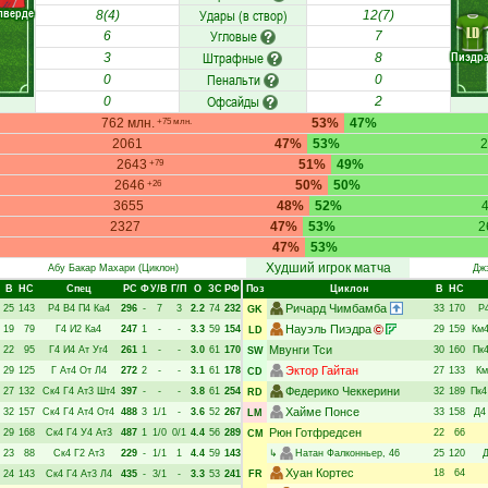
лверде
Удары (в створ)
8(4)
12(7)
LD
Угловые
6
7
Штрафные
Пиэдр
3
8
Пенальти
0
0
Офсайды
0
2
762 млн.
53%
47%
+75 млн.
2061
47%
53%
2
2643
51%
49%
+79
2646
50%
50%
+26
3655
48%
52%
2327
47%
53%
2
47%
53%
Худший игрок матча
Абу Бакар Махари
(Циклон)
Дж
В
НC
Спец
РC
Ф
У/В
Г/П
О
ЗС
РФ
Поз
Циклон
В
НC
Ричард Чимбамба
25
143
Р4
В4
П4
Ка4
296
-
7
3
2.2
74
232
33
170
Р
GK
Науэль Пиэдра
19
79
Г4
И2
Ка4
247
1
-
-
3.3
59
154
29
159
Км
LD
Мвунги Тси
22
95
Г4
И4
Ат
Уг4
261
1
-
-
3.0
61
170
30
160
Пк
SW
Эктор Гайтан
29
125
Г
Ат4
От
Л4
272
2
-
-
3.1
61
178
27
133
Км
CD
Федерико Чеккерини
27
132
Ск4
Г4
Ат3
Шт4
397
-
-
-
3.8
61
254
32
189
Пк4
RD
Хайме Понсе
32
157
Ск4
Г4
Ат4
От4
488
3
1/1
-
3.6
52
267
33
158
Д4
LM
Рюн Готфредсен
29
168
Ск4
Г4
У4
Ат3
487
1
1/0
0/1
4.4
56
289
22
66
CM
23
88
Ск4
Г2
Ат3
229
-
1/1
1
4.4
59
143
↳
Натан Фалконньер
, 46
25
120
Хуан Кортес
18
64
24
143
Ск4
Г4
Ат3
Л4
435
-
3/1
-
3.3
53
241
FR