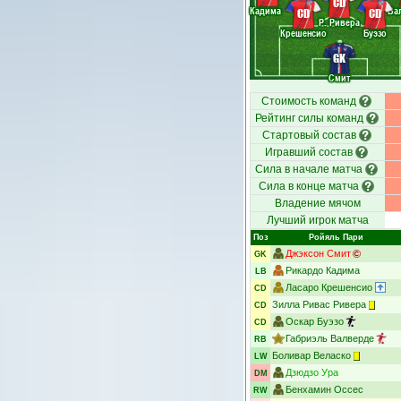
CD
Кадима
Ва
CD
CD
Р. Ривера
Крешенсио
Буэзо
GK
Смит
Стоимость команд
Рейтинг силы команд
Стартовый состав
Игравший состав
Сила в начале матча
Сила в конце матча
Владение мячом
Лучший игрок матча
Поз
Ройяль Пари
Джэксон Смит
GK
Рикардо Кадима
LB
Ласаро Крешенсио
CD
Зилла Ривас Ривера
CD
Оскар Буэзо
CD
Габриэль Валверде
RB
Боливар Веласко
LW
Дзюдзо Ура
DM
Бенхамин Оссес
RW