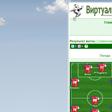
Глав
Результат матча
|
Сравнение
2
0
Погода:
ST
CF
Родригез
Игало
LW
Веласко
DM
Ура
LB