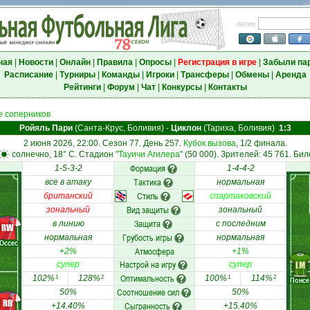
логин
ная
|
Новости
|
Онлайн
|
Правила
|
Опросы
|
Регистрация в игре
|
Забыли па
Расписание
|
Турниры
|
Команды
|
Игроки
|
Трансферы
|
Обмены
|
Аренда
Рейтинги
|
Форум
|
Чат
|
Конкурсы
|
Контакты
 соперников
Ройяль Пари
(Санта-Крус, Боливия)
-
Циклон
(Тариха, Боливия)
1:3
2 июня 2026, 22:00. Сезон 77. День 257.
Кубок вызова
, 1/2 финала.
солнечно, 18° C. Стадион "
Тауичи Агилера
" (50 000). Зрителей: 45 761. Бил
Формация
1-5-3-2
1-4-4-2
Тактика
все в атаку
нормальная
Стиль
британский
спартаковский
Вид защиты
зональный
зональный
Защита
в линию
с последним
RW
Грубость игры
нормальная
нормальная
Оссес
Атмосфера
+2%
+1%
Настрой на игру
LM
супер
супер
Оптимальность
102%
128%
100%
114%
1
2
1
2
Понсе
Соотношение сил
50%
50%
RB
Сыгранность
+14.40%
+15.40%