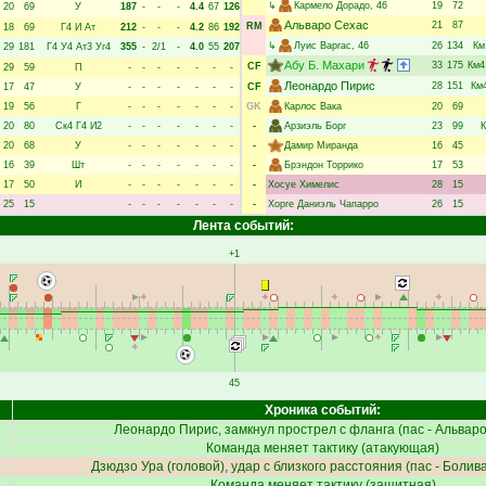
↳
Кармело Дорадо
, 46
19
72
20
69
У
187
-
-
-
4.4
67
126
Альваро Сехас
21
87
RM
18
69
Г4
И
Ат
212
-
-
-
4.2
86
192
↳
Луис Варгас
, 46
26
134
Км
29
181
Г4
У4
Ат3
Уг4
355
-
2/1
-
4.0
55
207
Абу Б. Махари
33
175
Км4
CF
29
59
П
-
-
-
-
-
-
-
Леонардо Пирис
28
151
Км
17
47
У
-
-
-
-
-
-
-
CF
19
56
Г
-
-
-
-
-
-
-
GK
Карлос Вака
20
69
20
80
Ск4
Г4
И2
-
-
-
-
-
-
-
-
Арзиэль Борг
23
99
20
68
У
-
-
-
-
-
-
-
-
Дамир Миранда
16
45
16
39
Шт
-
-
-
-
-
-
-
-
Брэндон Торрико
17
53
17
50
И
-
-
-
-
-
-
-
-
Хосуе Химелис
28
15
25
15
-
-
-
-
-
-
-
-
Хорге Даниэль Чапарро
26
15
Лента событий:
+1
45
Хроника событий:
Леонардо Пирис
, замкнул прострел с фланга (пас -
Альваро
Команда меняет тактику (атакующая)
Дзюдзо Ура
(головой), удар с близкого расстояния (пас -
Болива
Команда меняет тактику (защитная)