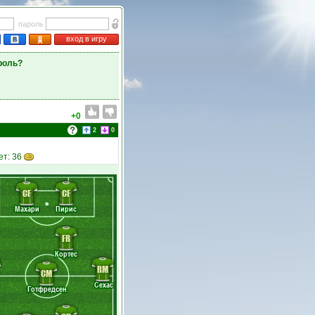
пароль
вход в игру
роль?
+0
2
0
ет: 36
CF
CF
Махари
Пирис
FR
Кортес
RM
CM
Сехас
Готфредсен