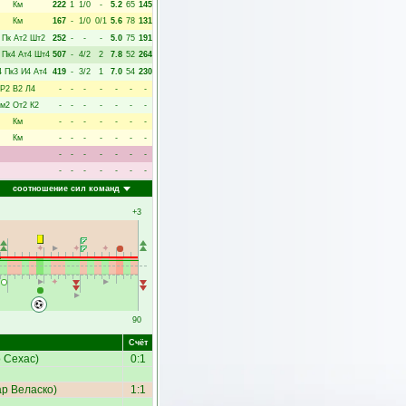
Км
222
1
1/0
-
5.2
65
145
Км
167
-
1/0
0/1
5.6
78
131
Пк
Ат2
Шт2
252
-
-
-
5.0
75
191
Пк4
Ат4
Шт4
507
-
4/2
2
7.8
52
264
4
Пк3
И4
Ат4
419
-
3/2
1
7.0
54
230
Р2
В2
Л4
-
-
-
-
-
-
-
Км2
От2
К2
-
-
-
-
-
-
-
Км
-
-
-
-
-
-
-
Км
-
-
-
-
-
-
-
-
-
-
-
-
-
-
-
-
-
-
-
-
-
соотношение сил команд
+3
90
Счёт
 Сехас
)
0:1
р Веласко
)
1:1