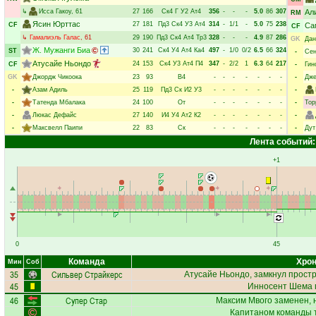
↳
Исса Гакоу
, 61
27
166
Ск4
Г
У2
Ат4
356
-
-
-
5.0
86
307
Ал
RM
Ясин Юрттас
27
181
Пд3
Ск4
У3
Ат4
314
-
1/1
-
5.0
75
238
CF
Са
CF
↳
Гамалиэль Галас
, 61
29
190
Пд3
Ск4
Ат4
Тр3
328
-
-
-
4.9
87
286
GK
Дан
Ж. Мужанги Биа
30
241
Ск4
У4
Ат4
Ка4
497
-
1/0
0/2
6.5
66
324
ST
-
Сен
Атусайе Ньондо
24
153
Ск4
У3
Ат4
П4
347
-
2/2
1
6.3
64
217
CF
-
Гин
GK
Джордж Чикоока
23
93
В4
-
-
-
-
-
-
-
-
Дже
-
Азам Адиль
25
119
Пд3
Ск
И2
У3
-
-
-
-
-
-
-
-
-
Татенда Мбалака
24
100
От
-
-
-
-
-
-
-
-
Тор
-
Люкас Дефайс
27
140
И4
У4
Ат2
К2
-
-
-
-
-
-
-
-
-
Максвелл Паипи
22
83
Ск
-
-
-
-
-
-
-
-
Дут
Лента событий:
+1
0
45
Команда
Хрон
Мин
Соб
35
Сильвер Страйкерс
Атусайе Ньондо
, замкнул простр
45
Инносент Шема
46
Супер Стар
Максим Мвого
заменен, 
Капитаном команды 