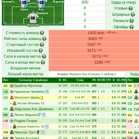
Чилемба
Марини
Удары (в створ)
CD
CD
8(6)
Угловые
8
Шема
Аль-
Джамман
Штрафные
0
GK
Пенальти
0
Мунтали
Офсайды
0
Стоимость команд
1420 млн.
+438 млн.
Рейтинг силы команд
3083
+226
Стартовый состав
3387
+68
Игравший состав
3471
+141
Сила в начале матча
4273
+1021
Сила в конце матча
3288
+1000
Владение мячом
Лучший игрок матча
Худш
Жоффре Мужанги Биа
(Сильвер Страйкерс)
Поз
Сильвер Страйкерс
В
НC
Спец
РC
Ф
У/В
Г/П
О
ЗС
РФ
Поз
Брайтон Мунтали
С 
29
208
Р4
В4
Ат4
П4
488
-
-
-
5.2
86
419
GK
GK
Ндазиона Чилемба
26
168
Ск4
Ат4
От3
Л4
457
1
1/0
-
5.1
60
278
LB
LD
Инносент Шема
25
144
Ск4
И2
301
1
-
-
4.9
74
225
CD
CD
Дж
↳
Чисомо Мпачика
, 61
27
167
Ск4
Ат4
От3
383
1
-
-
5.0
90
348
CD
Абдулазиз Аль-Джамман
28
178
Ск4
И4
Ат3
П2
457
1
1/1
-
5.7
61
280
Га
CD
CD
Якопо Марини
28
182
Ск4
Ат4
От2
Уг4
482
-
-
-
5.3
55
264
То
RB
RD
Родрик Гонани
30
165
Ск4
У4
Ат4
См4
278
-
-
-
5.1
80
224
LW
LM
↳
Килиан Корентен
, 61
27
148
Ск4
Г4
Ат4
Уг4
375
-
-
-
5.2
89
334
↳
С
Николас Греч
27
177
Ск4
Г2
Ат4
Шт4
430
-
1/1
1
6.2
54
231
Дэ
DM
DM
Эмека Атулома
25
119
Ск4
И4
У
Л2
224
-
1/1
-
5.2
75
169
RW
CM