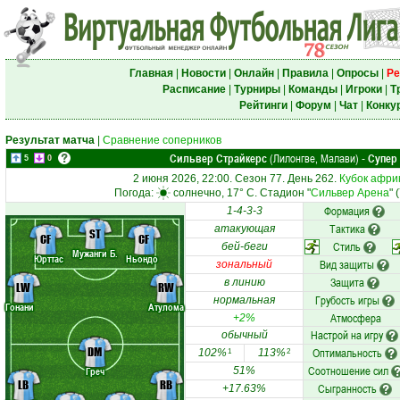
Главная
|
Новости
|
Онлайн
|
Правила
|
Опросы
|
Ре
Расписание
|
Турниры
|
Команды
|
Игроки
|
Т
Рейтинги
|
Форум
|
Чат
|
Конку
Результат матча
|
Сравнение соперников
Сильвер Страйкерс
(Лилонгве, Малави)
Супер
-
5
0
2 июня 2026, 22:00. Сезон 77. День 262.
Кубок афри
Погода:
солнечно, 17° C. Стадион "
Сильвер Арена
" 
Формация
1-4-3-3
Тактика
атакующая
ST
CF
CF
Стиль
бей-беги
Мужанги Б.
Юрттас
Ньондо
Вид защиты
зональный
Защита
в линию
LW
RW
Грубость игры
нормальная
Гонани
Атулома
Атмосфера
+2%
Настрой на игру
обычный
DM
Оптимальность
102%
113%
1
2
Соотношение сил
Греч
51%
LB
RB
Сыгранность
+17.63%