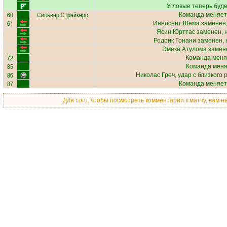
Угловые теперь буд
60
Сильвер Страйкерс
Команда меняет
61
Инносент Шема
заменен,
Ясин Юрттас
заменен, 
Родрик Гонани
заменен, 
Эмека Атулома
замене
72
Команда меня
85
Команда меняе
86
Николас Греч
, удар с близкого
87
Команда меняет
Для того, чтобы посмотреть комментарии к матчу, вам 