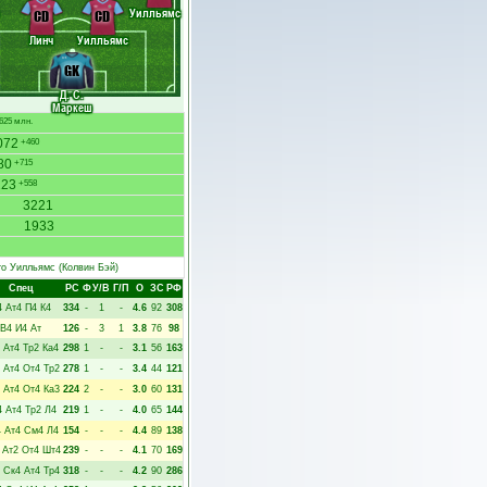
Уилльямс
CD
CD
Линч
Уилльямс
GK
Д. С.
Маркеш
625 млн.
072
+460
80
+715
223
+558
3221
1933
то Уилльямс
(Колвин Бэй)
Спец
РC
Ф
У/В
Г/П
О
ЗС
РФ
4
Ат4
П4
К4
334
-
1
-
4.6
92
308
В4
И4
Ат
126
-
3
1
3.8
76
98
Ат4
Тр2
Ка4
298
1
-
-
3.1
56
163
Ат4
От4
Тр2
278
1
-
-
3.4
44
121
Ат4
От4
Ка3
224
2
-
-
3.0
60
131
4
Ат4
Тр2
Л4
219
1
-
-
4.0
65
144
4
Ат4
См4
Л4
154
-
-
-
4.4
89
138
Ат2
От4
Шт4
239
-
-
-
4.1
70
169
Ск4
Ат4
Тр4
318
-
-
-
4.2
90
286