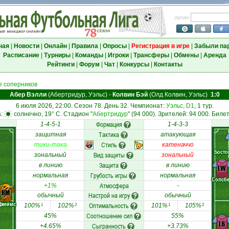
логин
ная
|
Новости
|
Онлайн
|
Правила
|
Опросы
|
Регистрация в игре
|
Забыли па
Расписание
|
Турниры
|
Команды
|
Игроки
|
Трансферы
|
Обмены
|
Аренда
Рейтинги
|
Форум
|
Чат
|
Конкурсы
|
Контакты
 соперников
Абер Вэлли
(Абертридур, Уэльс)
-
Колвин Бэй
(Олд Колвин, Уэльс)
1:0
6 июля 2026, 22:00. Сезон 78. День 32. Чемпионат:
Уэльс, D1
, 1 тур.
а:
солнечно, 19° C. Стадион "
Абертридур
" (94 000). Зрителей: 94 000. Билет
Формация
1-4-5-1
1-4-3-3
Тактика
защитная
атакующая
Стиль
тики-така
катеначчо
Босто
Вид защиты
зональный
зональный
Защита
в линию
в линию
LW
Грубость игры
нормальная
нормальная
Солсб
Атмосфера
+1%
-
RM
Настрой на игру
обычный
обычный
Джеймс
Оптимальность
100%
102%
101%
105%
1
2
1
2
Соотношение сил
45%
55%
LB
Сыгранность
+4.65%
+3.73%