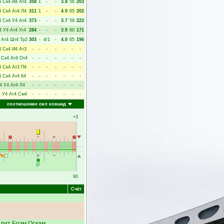
4
Ск4
И4
Ат4
358
1
-
-
3.8
56
203
4
Ск4
Ат4
Л4
311
1
-
-
4.0
65
202
4
Ск4
У4
Ат4
373
-
-
-
3.7
59
222
4
У4
Ат4
Уг4
284
-
-
-
3.9
60
171
Ат4
Шт4
Тр2
303
-
4/1
-
4.0
65
196
4
Ск4
И4
Ат3
-
-
-
-
-
-
-
Ск4
Ат4
От4
-
-
-
-
-
-
-
4
Ск4
Ат3
П4
-
-
-
-
-
-
-
4
Ск4
Ат4
К4
-
-
-
-
-
-
-
4
У4
Ат4
Л4
-
-
-
-
-
-
-
4
У4
Ат4
См4
-
-
-
-
-
-
-
соотношение сил команд
+3
90
Счёт
одит
Брэм Оскам