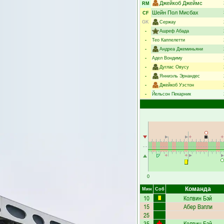
Джейкоб Джеймс
RM
Шейн Пол Мисбах
CF
GK
Сержау
-
Ашреф Абада
-
Тео Каппелетти
-
Андреа Джеминьяни
-
Адел Вондиму
-
Дуглас Овусу
-
Янниэль Эрнандес
-
Джейкоб Уэстон
-
Йельсон Пекарник
0
Команда
Мин
Соб
10
Колвин Бэй
15
Абер Вэлли
25
35
Колвин Бэй