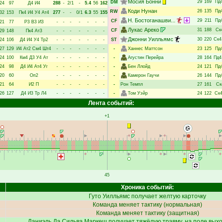
Мосия Бонни
29
169
Пд
DM
24
97
Д4
И4
288
-
2/1
-
5.4
56
162
Коди Нунан
26
135
Пд
RW
32
153
Пк4
И4
У4
Ат4
277
-
-
0/1
6.3
55
155
Н. Бостоганашви...
29
211
Пд
CF
21
77
Р3
В3
И3
-
-
-
-
-
-
-
Лукас Ареко
31
188
Ск
CF
29
148
Пк4
Ат3
-
-
-
-
-
-
-
Джонни Уилльямс
30
220
Ск4
24
106
Д4
И4
У4
Тр2
-
-
-
-
-
-
-
ST
27
129
И4
Ат2
См4
Шт4
-
-
-
-
-
-
-
-
Ханнес Маттсон
23
125
Пд
24
100
Км4
Д3
У4
Ат
-
-
-
-
-
-
-
-
Агустин Перейра
28
164
Пд4
24
98
Д4
И4
Ат4
Уг
-
-
-
-
-
-
-
-
Бен Ллойд
24
121
Пд
20
60
Оп2
-
-
-
-
-
-
-
-
Камерон Гаучи
26
144
Пд
21
64
И2
П
-
-
-
-
-
-
-
-
Рон Темпл
27
161
Ск
26
127
Д4
И3
Тр
Л4
-
-
-
-
-
-
-
-
Том Уэйр
24
122
Ск
Лента событий:
+1
45
Хроника событий:
Гуто Уилльямс
получает желтую карточку
Команда меняет тактику (нормальная)
Команда меняет тактику (защитная)
Даниэль Да Сильва Маркеш
получает
тяжёлую травму
, на поле вых