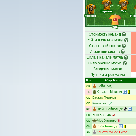
CD
CD
LD
Гирянов
Хит
Моксом
Рей
GK
Рид
Стоимость команд
Рейтинг силы команд
Стартовый состав
Игравший состав
Сила в начале матча
Сила в конце матча
Владение мячом
Лучший игрок матча
Поз
Абер Вэлли
Нейл Рид
GK
Колакот Моксом
LD
Баскак Гирянов
CD
Колин Хит
CD
Шейн Рейнольдс
RD
Хью Халлам
LM
Мес Хилгерс
CM
Коби Ричардс
CM
Константинос Гугас
AM