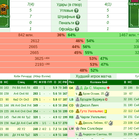
Буржуа
Удары (в створ)
7(4)
4(1)
RD
Угловые
5
5
нольдс
Штрафные
7
5
Пенальти
0
0
Офсайды
1
1
842 млн.
36%
64%
1467 млн.
+
2612
46%
54%
3
2665
44%
56%
33
2665
45%
55%
3
3625
53%
47%
+404
2193
53%
47%
+260
48%
52%
Худший игрок матча
Коби Ричардс
(Абер Вэлли)
Гу
В
НC
Спец
РC
Ф
У/В
Г/П
О
ЗС
РФ
Поз
Колвин Бэй
В
НC
Д. Да С. Маркеш
30
163
Р4
В4
Ат4
Л4
433
-
1
-
5.9
79
345
30
186
В
GK
30
159
Ат4
Оп4
К4
283
1
-
-
5.6
58
167
↳
Брэм Оскам
, 35
19
67
Брэдли Буржуа
32
191
Ск4
23
90
Км2
От
Оп3
276
1
-
-
5.8
67
187
LB
Джоэл Линч
31
190
Ск4
31
144
И4
Ат4
Оп4
Уг4
349
-
-
-
6.0
58
204
CD
Гуто Уилльямс
22
112
Ск4
29
155
И4
Ат4
От4
Оп4
354
-
-
-
5.6
56
199
CD
Чарли Уилльямс
34
151
Ск
33
145
Пк4
И4
К4
Тр2
320
1
-
-
4.9
62
199
RB
↳
Джоэль Гиблин
, 67
23
108
Ск
29
156
Км4
Д4
Ат4
См4
470
-
1/1
-
5.4
57
270
Люк Солсбери
27
142
Ск4
LW
23
88
И2
У2
248
2
4/2
1
7.2
54
136
↳
Андерсон Сантош
, 68
33
205
Пд4
29
161
Д4
У4
К4
Тр2
325
-
-
-
4.9
51
168