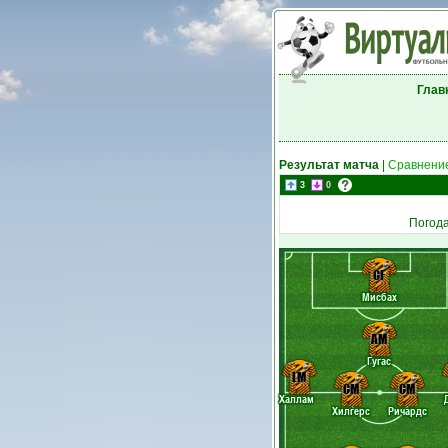
Глав
Результат матча
|
Сравнение
3
0
Погод
CF
Мисбах
AM
Гугас
LM
CM
CM
Халлам
Хилгерс
Ричардс