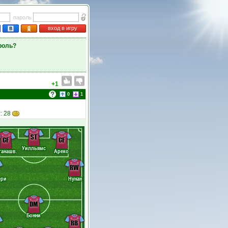
пароль
вход в игру
роль?
+1
0
1
: 28
ST
CF
CF
Уилльямс
ганашв.
Ареко
RW
ери
Нунан
DM
Бонни
RB