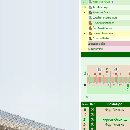
Коннор Мур
CF
GK
Кит Флетчер
-
Кэмерон Блюс
-
Джейми МакКоннелл
-
Стивен Кэмпбелл
-
Йан МакЛеллан
-
Льюис Кэмпбелл
-
Стивен Бойл
-
ДжоДжо Уэйр
-
Майк Качан
0
Команда
Мин
Соб
6
Форт Уильям
13
21
Киркоп Юнайтед
24
Форт Уильям
37