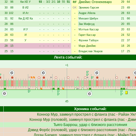
Джеймс Огенекеваро
32
96
Км
И2
У
93
-
3/2
2/1
10
55
51
29
64
RF
30
88
В
И2
-
-
-
-
-
-
-
GK
Эрникио Гарсия
23
49
30
102
И
Ат
-
-
-
-
-
-
-
-
Андре Абела
28
63
31
92
Км
Д
И2
Ка
-
-
-
-
-
-
-
-
Михаил Шибун
21
66
28
86
-
-
-
-
-
-
-
-
Зак Мифсуд
20
65
24
83
И
У
-
-
-
-
-
-
-
-
Мэттью Кассар
20
63
28
63
И
-
-
-
-
-
-
-
-
Гарет Кассар
24
52
23
58
У
-
-
-
-
-
-
-
-
Фрэнки Табоун
22
37
28
15
-
-
-
-
-
-
-
-
Марк Джеймс
18
26
25
15
-
-
-
-
-
-
-
-
Владислав Уваров
17
25
Лента событий:
+1
45
Хроника событий:
Коннор Мур
, замкнул прострел с фланга (пас -
Райан Уи
Коннор Мур
(головой), замкнул прострел с фланга (пас -
Дэви
Тьяго Баррош
, удар с близкого расстояния
Дэвид Форбс
(головой), удар с близкого расстояния (пас -
Лога
Логан Баркер
, замкнул прострел с фланга (пас -
Майкл Гил