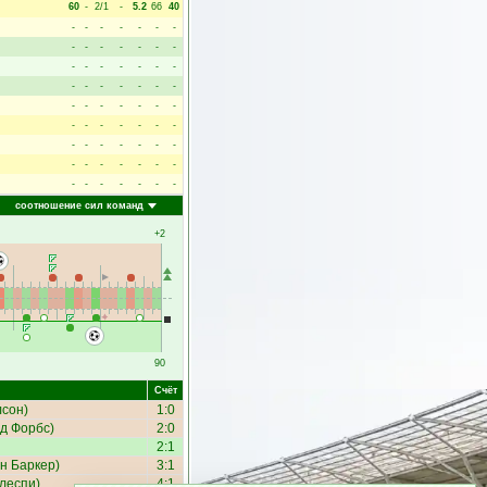
60
-
2/1
-
5.2
66
40
-
-
-
-
-
-
-
-
-
-
-
-
-
-
-
-
-
-
-
-
-
-
-
-
-
-
-
-
-
-
-
-
-
-
-
-
-
-
-
-
-
-
-
-
-
-
-
-
-
-
-
-
-
-
-
-
-
-
-
-
-
-
-
соотношение сил команд
+2
90
Счёт
лсон
)
1:0
д Форбс
)
2:0
2:1
н Баркер
)
3:1
леспи
)
4:1