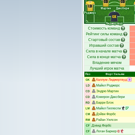
CD
CD
LD
Мартин
Даксбери
Роджерс
GK
Лиджертвуд
Стоимость команд
Рейтинг силы команд
Стартовый состав
Игравший состав
Сила в начале матча
Сила в конце матча
Владение мячом
Лучший игрок матча
Поз
Форт Уильям
Каллум Лиджертвуд
GK
Майкл Роджерс
LD
Эндрю Мартин
CD
Кэмерон Даксбери
CD
Барри Блэк
RD
Майкл Гиллеспи
LM
Дэйви Форбс
CM
Райан Уилсон
RM
Дэвид Форбс
CF
Логан Баркер
CF