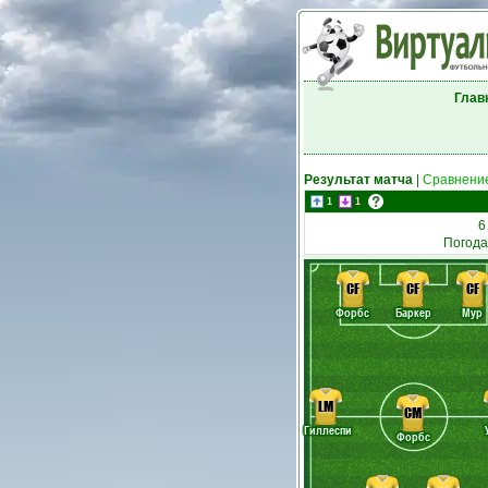
Глав
Результат матча
|
Сравнение
1
1
6
Погода
CF
CF
CF
Форбс
Баркер
Мур
LM
CM
Гиллеспи
Форбс