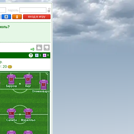
пароль
вход в игру
роль?
+0
1
0
р.
т: 20
CF
CF
RF
Баррош
Хауг
Огенекеваро
CM
CM
Салиба
Мурилльо