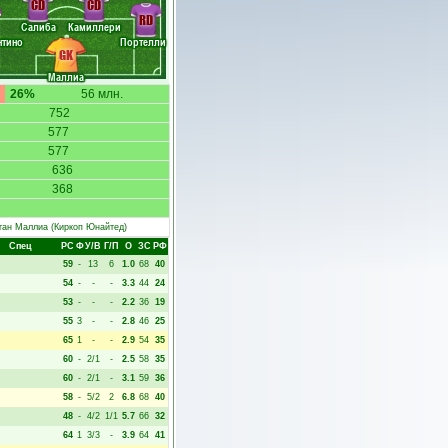
CD
CD
RD
Салиба
Камиллери
нтино
Портелли
GK
Маллиа
26%
56 млн.
752
577
577
636
368
тан Маллиа
(Киркоп Юнайтед)
Спец
РC
Ф
У/В
Г/П
О
ЗС
РФ
59
-
13
6
1.0
68
40
54
-
-
-
3.3
44
24
53
-
-
-
2.2
36
19
55
3
-
-
2.8
46
25
65
1
-
-
2.9
54
35
60
-
2/1
-
2.5
58
35
60
-
2/1
-
3.1
59
36
58
-
5/2
2
6.8
68
40
48
-
4/2
1/1
5.7
66
32
64
1
3/3
-
3.9
64
41