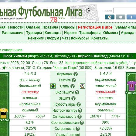
логин
ная
|
Новости
|
Онлайн
|
Правила
|
Опросы
|
Регистрация в игре
|
Забыли па
Расписание
|
Турниры
|
Команды
|
Игроки
|
Трансферы
|
Обмены
|
Аренда
Рейтинги
|
Форум
|
Чат
|
Конкурсы
|
Контакты
 соперников
Форт Уильям
(Форт-Уильям, Шотландия)
-
Киркоп Юнайтед
(Мальта)*
6:3
 июля 2026, 22:00. Сезон 78. День 33.
Конференция любительских клубов
, 1 ту
:
солнечно, 20° C. Стадион "
Клэгган Парк
" (50 000). Зрителей: 16 658. Биле
Формация
1-4-3-3
1-4-2-4
Тактика
все в атаку
нормальная
Стиль
LF
бразильский
нормальный
Вид защиты
по игроку
зональный
Каллус
Защита
в линию
в линию
Грубость игры
нормальная
нормальная
Настрой на игру
обычный
обычный
RM
Оптимальность
100%
76%
100%
77%
1
2
1
2
Уилсон
Соотношение сил
61%
39%
Сыгранность
+0.25%
+3.60%
Удары (в створ)
19(13)
18(10)