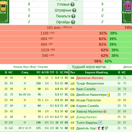
Угловые
8
9
RD
LD
Штрафные
5
3
Блэк
Фиоре
Пенальти
0
0
Офсайды
2
2
161 млн.
74%
+105 млн.
1166
61%
39%
+414
884
61%
39%
+307
884
61%
39%
+307
1019
62%
38%
+383
590
62%
38%
+222
58%
42%
Худший игрок матча
Коннор Мур
(Форт Уильям)
Джона
В
НC
Спец
РC
Ф
У/В
Г/П
О
ЗС
РФ
Поз
Киркоп Юнайтед
В
НC
Джонатан Маллиа
19
56
И
70
-
10
3
4.4
74
52
25
71
GK
Тунде Фиорентино
26
83
И
110
-
1/0
-
5.1
62
68
31
72
LD
Каин Салиба
25
56
И
58
-
1/1
-
4.8
64
37
28
73
CD
Джейсон Камиллери
31
70
Км
И2
Оп
76
-
-
-
5.3
67
51
33
77
CD
Исаак Портелли
23
69
И
71
2
1/1
-
4.9
60
43
19
63
RD
Кэррик Салиба
27
90
И
84
-
-
0/1
6.3
55
47
23
74
CM
Хавьер Мурилльо
29
42
74
-
1/0
-
5.1
56
42
32
63
CM
Дэвид Каллус
21
68
И
72
1
1/0
0/1
6.2
57
41
25
51
LF
Тьяго Баррош
30
105
И
140
-
6/5
2/1
10
49
69
24
67
CF
Даниэль Хауг
31
142
И3
У
Ат
П
171
-
5/4
2/2
10
51
88
21
73
CF