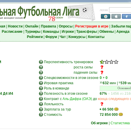
логин
ная
|
Новости
|
Онлайн
|
Правила
|
Опросы
|
Регистрация в игре
|
Забыли па
Расписание
|
Турниры
|
Команды
|
Игроки
|
Трансферы
|
Обмены
|
Аренда
Рейтинги
|
Форум
|
Чат
|
Конкурсы
|
Контакты
M
Перспективность
тренировок
роста силы
падения силы
Спецвозможности в этом сезоне
0
+
0
Игровая практика
632
мин
|
539
м
10
9
Роль в команде
Основной
4
Д4
И4
Полезность в этом сезоне
67%
=
1456
из
216
Контракт с
Аль-Дафра (ОАЭ)
до
конца следующего 
Лояльность
Зарплата за тур
66 500
Стоимость
72 854 000
Об игроке
|
Статистика