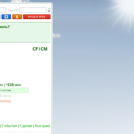
пароль
вход в игру
роль?
CF
/
CM
ин
|
539
мин
8
 состав
0
минут
сезона
|
События
|
Сделки
|
Контракт