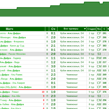
Матч
Сч
Все турниры
Стадия
Поз
С
0:1
CF
огота
-
Аль-Дафра
В
Кубок межсезонья, D4
1 тур
281
-
2:0
CF
-Менендес
-
Аль-Дафра
П
Кубок межсезонья, D4
2 тур
266
-
1:0
CF
Аль-Дафра
-
Флориана
В
Кубок межсезонья, D4
3 тур
278
2:1
CF
-Дафра
-
Канон ду Суд
В
Кубок межсезонья, D4
4 тур
383
-
0:1
CF
испонес
-
Аль-Дафра
В
Кубок межсезонья, D4
5 тур
278
-
2:0
S3
Дафра
-
Расинг Мехелен
В
Кубок межсезонья, D4
6 тур
-
-
1:1
RW
ль-Дафра
-
Хаджер
Н
Кубок межсезонья, D4
7 тур
155
-
1:2
LM
Аль-Дафра
-
Вида
П
Кубок межсезонья, D4
8 тур
217
-
3:0
CM
альмё
-
Аль-Дафра
П
Кубок межсезонья, D4
9 тур
223
1:1
AM
Тулой
-
Аль-Дафра
Н
Кубок межсезонья, D4
10 тур
315
2:3
AM
ь-Дафра
-
Аль-Раммс
П
Чемпионат
1 тур
269
-
2:0
AM
ь-Вахда
-
Аль-Дафра
П
Чемпионат
2 тур
276
-
0:1
CF
ль-Дафра
-
Аль-Хамрия
П
Чемпионат
3 тур
348
-
1:0
CF
зира (Абу-Даби)
-
Аль-Дафра
П
Чемпионат
4 тур
305
-
1:0
CF
ь-Дафра
-
Римал
10
В
Чемпионат
5 тур
376
-
2:3
S3
ь-Дафра
-
Аль-Айн
9
П
Чемпионат
6 тур
-
-
1:0
CM
-Тхаид
-
Аль-Дафра
8
П
Чемпионат
7 тур
256
-
2:0
AM
ль-Хайма
-
Аль-Дафра
7
П
Чемпионат
8 тур
253
-
1:0
CF
ь-Дафра
-
Аль-Наср
6
В
Чемпионат
9 тур
326
-