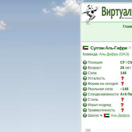
Глав
Султан Аль-Гафри
Команда:
Аль-Дафра (ОАЭ)
Позиции
CF
/
C
Возраст
26
лет
Сила
148
Усталость
Форма на сегодня
Реальная сила
~148
Спецвозможности
Ат4
Пк
Стиль
Играл подряд
Травматичность
Школа:
Аль-Дафра
150