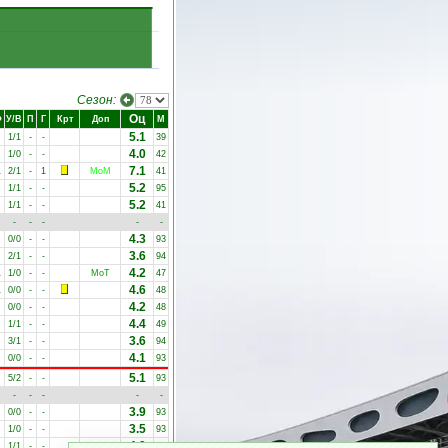
Сезон:
Оц
Ф
У/В
П
Г
Крт
Доп
М
5.1
1/1
-
-
39
4.0
1/0
-
-
42
7.1
1
2/1
-
1
MoM
41
5.2
1/1
-
-
95
5.2
1/1
-
-
41
-
-
-
-
-
4.3
0/0
-
-
93
3.6
2/1
-
-
94
4.2
1
1/0
-
-
MoT
47
4.6
1
0/0
-
-
48
4.2
0/0
-
-
48
4.4
1/1
-
-
49
3.6
3/1
-
-
94
4.1
0/0
-
-
93
5.1
5/2
-
-
93
-
-
-
-
-
3.9
0/0
-
-
93
3.5
1/0
-
-
93
4.9
1/1
-
-
WoT
38