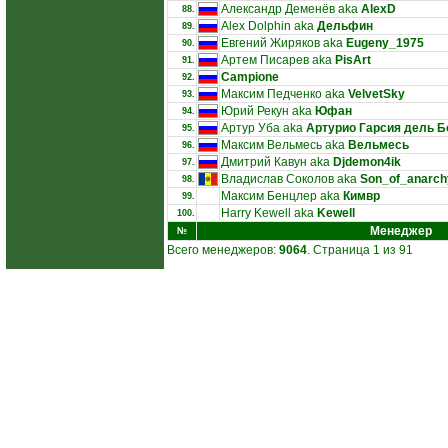
Александр Деменёв aka
AlexD
88.
Alex Dolphin aka
Дельфин
89.
Евгений Жиряков aka
Eugeny_1975
90.
Артем Писарев aka
PisArt
91.
Campione
92.
Максим Педченко aka
VelvetSky
93.
Юрий Рекун aka
Юфан
94.
Артур Уба aka
Артурио Гарсия дель Б
95.
Максим Вельмесь aka
Вельмесь
96.
Дмитрий Кавун aka
Djdemon4ik
97.
Владислав Соколов aka
Son_of_anarch
98.
Максим Бенцлер aka
Кимвр
99.
Harry Kewell aka
Kewell
100.
Менеджер
№
Всего менеджеров:
9064
. Страница 1 из 91