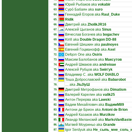
Юрий Рыбаков aka
vokabir
62.
Сурó Бабаян aka
suro
63.
Геннадий Егоров aka
Raul_Duke
64.
Ridik
65.
Дмитрий aka
ZholikJR16
66.
Алексей Цыганов aka
Sinus
67.
Вячеслав Богачев aka
bogachev
68.
Kirill aka
Double Dragon DD-88
69.
Евгений Шишкин aka
paulnoyes
70.
Евгений Гоцманофф aka
Axel
71.
Defqon One aka
Osiris
72.
Максим Балобанов aka
Максутов
73.
Андрей Шмаков aka
andreioae
74.
Алексей Рубцов aka
Swin'yk
75.
Владимир С. aka
WOLF DIABLO
76.
Тоша Доброславский aka
Babarobot
77.
.... aka
JIuJIyШ
78.
Дмитрий Митрофанов aka
Dimatism
79.
Валерий Карелин aka
valik25
80.
Антон Перерва aka
Lawski
81.
Вадим Михайлович aka
ВадимМ89
82.
Антони де Брион aka
Antoni de Brion
83.
Андрей Казаков aka
Murzikov
84.
Лиандр Миланский aka
MarkoVanBaste
85.
Матвей Моуриньо aka
Grande
86.
Igor Serdyuk aka
Не_сыпь_мне_соль_
87.