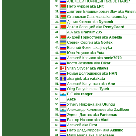
АЛЕКСЕЙ НОРИЦЫН aka
JETTA917
35.
Петр Чуркин aka
LPit
36.
Дмитрий Владимирович Stav aka
Vinsin
37.
Станислав Савельев aka
teams.by
38.
Денис Козлов aka
Dynamit
39.
Артём Левоцкий aka
RemyGaard
40.
А А aka
Uranium235
41.
Андрей Горностаев aka
Albelda
42.
Сергей Сергей aka
Nortex
43.
Евгений Фокин aka
jneyka
44.
Юра Уксусов aka
Yuta
45.
Алексей Клочков aka
sonic7070
46.
Костя Зезюлин aka
Dikar
47.
Vitaly Stryder aka
vitalys
48.
Роман Долгодворов aka
HAN
49.
alex giek aka
vatakata
50.
Алексей Капусткин aka
Али
51.
Oleg Panyuhin aka
Tyurk
52.
E C aka
ranger
53.
Aeze
54.
Утунгу Нокоджа aka
Utungu
55.
Александр Коломыцев aka
Zzzlllooo
56.
Эдмон Дантес aka
Fantomas
57.
Виктор Иванов aka
Vlad
58.
Алексей aka
First.
59.
Пётр Владимирович aka
Akihiko
60.
Maks Anapa aka
JuiceTeam
61.