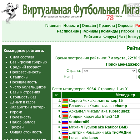
Главная
|
Новости
|
Онлайн
|
Правила
|
Опросы
|
Ре
Расписание
|
Турниры
|
Команды
|
Игроки
|
Т
Рейтинги
|
Форум
|
Чат
|
Конку
Рейти
Командные рейтинги:
Сила состава
Время построения рейтинга:
7 августа, 22:30:
Без игроков сборных
Поиск менеджеро
Средний возраст
Страна:
Прогрессивность
Ник:
Стадионы
Посещаемость
Число болельщиков
Всего менеджеров:
9064
. Страница 1 из 91
Базы и строения
Менеджер
№
Стоимость баз
Сергей Чех aka
лангольер-15
1.
Деньги в кассе
Владислав Климович aka
champ
2.
Заработки и потери
Архангел Михаил aka
Tuberculezz
3.
Игроки
Андрей Карач aka
Inter2410
Полезность
4.
stubborn89
Набор баллов
5.
Трофеи
Михаил Гуськов aka
Ratibor BMB
6.
Общая стоимость
Дмитрий Ромашкин aka
ТисРАДим
7.
Lucas . aka
Lecs
8.