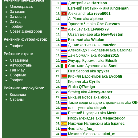
Рейтинги менеджеров:
Дмитрий aka
Harrison
9.
Мастерство
Евгений Пустынник aka
jungleman
10.
За сезон
Aleks andr aka
revolt001
11.
За месяц
Al Pione aka
alpione
12.
За год
Эрнесто Че aka
Che Guevara
13.
Трофеи
Alex Lev aka
Levalex79
14.
Совет директоров
Остап Бендер aka
New-Weston
15.
Рейтинги футболистов:
Виталий aka
Witalon
16.
Денис Фетисов aka
mazder
17.
Трофеи
Александр Николаевич aka
Cardinal
18.
Рейтинги стран:
Ден Сомали aka
Kondor2015
19.
Стадионы
Эдуард Буримов aka
Edosik
20.
Автосоставы
Сантьяго Ауренцо aka
Santi
21.
Fair Play
First Second aka
spyker
22.
Сборные
Кирилл Евдокимов aka
Evdofifi
23.
Трофеи
Кирилл aka
Cyrille
24.
Я aka
QTAmigo
25.
Рейтинги мирокубков:
Strateg aka
Alexey-trener
26.
Команды
михаил мотов aka
миха
27.
Страны
Такие вещи стыдно спрашивать aka
Off
28.
олег гужев aka
oleguh
29.
Евгений Шуварин aka
Moxit
30.
Игорь Мехадзе aka
Mehadzeigor
31.
Николай Испанский aka
Ispanec
32.
Фокс aka
_fox_
33.
Михаил Уколов aka
ukol_m
34.