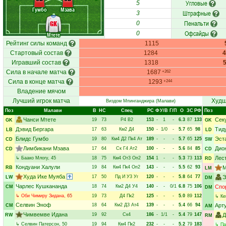
Угловые
5
Гумбо
Мзава
Штрафные
3
Пенальти
GK
0
Офсайды
0
Мтете
Рейтинг силы команд
1115
Стартовый состав
1284
Игравший состав
1318
Сила в начале матча
1687
+262
Сила в конце матча
1293
+244
Владение мячом
Лучший игрок матча
Худш
Виздом Мпинганджира
(Малави)
Поз
Малави
В
НC
Спец
РC
Ф
У/В
Г/П
О
ЗС
РФ
Поз
Чанси Мтете
Сек
19
73
Р4
В2
153
-
1
-
6.3
87
133
GK
GK
Дэвид Бергара
Тид
17
63
Км2
Д4
150
-
1/0
-
5.7
65
98
LB
LD
Блидс Гумбо
Эст
19
80
Км4
Д2
Пк4
Ат
189
-
-
-
5.7
65
125
CD
SW
Лимбикани Мзава
Дио
17
64
Ск
Г4
Ат2
100
-
-
-
5.6
84
85
CD
CD
Лес
↳
Баако Млогу
, 45
18
75
Км4
От3
Оп2
154
1
-
-
5.3
73
113
RD
Кондуани Халули
19
84
Км4
Пк4
Оп2
143
-
-
-
5.5
62
93
М
RB
LM
Худа Ике Муяба
17
50
Пд
И
У3
Уг
120
-
-
-
5.8
64
77
Э
LW
DM
Чарлес Кушкананда
18
74
Км2
Д4
У4
140
-
-
0/1
6.8
75
106
Спо
CM
DM
↳
Оби Чимиру Зидана
, 65
19
73
Д4
Пк2
125
-
-
-
5.0
89
112
↳
Ке
Селвин Эноф
18
64
Км2
Д3
Ат4
139
-
-
-
5.4
66
94
Арт
CM
AM
Чимвемве Идана
19
92
Ск4
186
-
1/1
-
5.4
79
147
Д
RW
RM
↳
Селвин Патерсон
, 50
19
94
Км4
Пк2
232
-
-
-
5.2
79
183
↳
Па