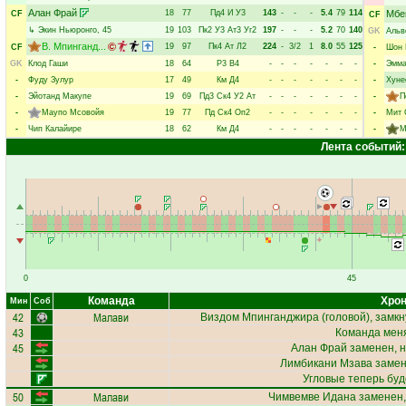
Алан Фрай
18
77
Пд4
И
У3
143
-
-
-
5.4
79
114
Мбе
CF
CF
↳
Экин Ньюронго
, 45
19
103
Пк2
У3
Ат3
Уг2
197
-
-
-
5.2
70
140
GK
Альв
В. Мпинганд...
19
97
Пк4
Ат
Л2
224
-
3/2
1
8.0
55
125
CF
-
Шон
GK
Клод Гаши
18
64
Р3
В4
-
-
-
-
-
-
-
-
Эмма
-
Фуду Зулур
17
49
Км
Д4
-
-
-
-
-
-
-
-
Хуне
-
Эйотанд Макупе
19
69
Пд3
Ск4
У2
Ат
-
-
-
-
-
-
-
-
П
-
Маупо Мсовойя
19
77
Пд
Ск4
Оп2
-
-
-
-
-
-
-
-
Мит 
-
Чип Калайире
18
62
Км
Д4
-
-
-
-
-
-
-
-
М
Лента событий:
0
45
Команда
Хрон
Мин
Соб
42
Малави
Виздом Мпинганджира
(головой), замкн
43
Команда меня
45
Алан Фрай
заменен, н
Лимбикани Мзава
замен
Угловые теперь бу
50
Малави
Чимвемве Идана
заменен,