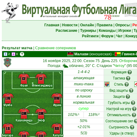
Главная
|
Новости
|
Онлайн
|
Правила
|
Опросы
|
Ре
Расписание
|
Турниры
|
Команды
|
Игроки
|
Т
Рейтинги
|
Форум
|
Чат
|
Конку
Результат матча
|
Сравнение соперников
Малави
(юношеская)
-
Гвинея-
2
0
16 ноября 2025, 22:00. Сезон 75. День 225.
Отборочны
Погода:
облачно, 20° C. Стадион "
Читоу
" (95 0
Формация
1-4-4-2
Тактика
CF
CF
атакующая
Стиль
тики-така
Фрай
Мпинганджира
Вид защиты
по игроку
Защита
в линию
LW
RW
Грубость игры
нормальная
Муяба
Идана
Настрой на игру
супер
CM
CM
Оптимальность
102%
118%
1
2
Кушкананда
Эноф
Соотношение сил
50%
Сыгранность
+2.01%
LB
RB
Удары (в створ)
5(3)
Бергара
Халули
CD
CD