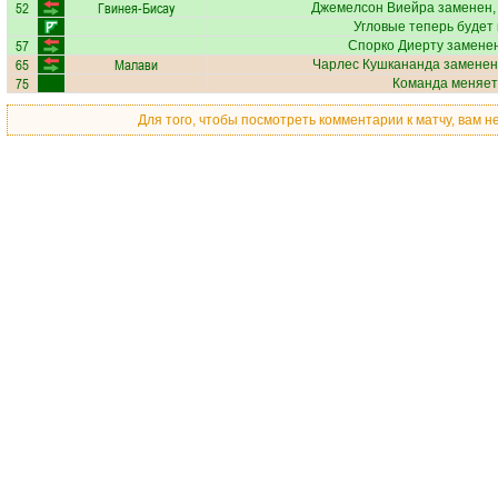
52
Гвинея-Бисау
Джемелсон Виейра
заменен,
Угловые теперь будет
57
Спорко Диерту
заменен
65
Малави
Чарлес Кушкананда
заменен,
75
Команда меняет
Для того, чтобы посмотреть комментарии к матчу, вам 